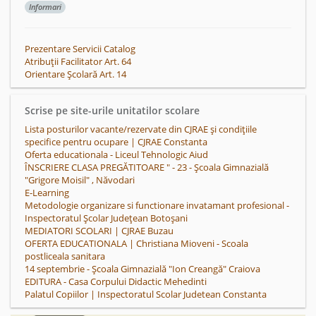
Informari
Prezentare Servicii Catalog
Atribuții Facilitator Art. 64
Orientare Școlară Art. 14
Scrise pe site-urile unitatilor scolare
Lista posturilor vacante/rezervate din CJRAE și condițiile
specifice pentru ocupare | CJRAE Constanta
Oferta educationala - Liceul Tehnologic Aiud
ÎNSCRIERE CLASA PREGĂTITOARE " - 23 - Școala Gimnazială
"Grigore Moisil" , Năvodari
E-Learning
Metodologie organizare si functionare invatamant profesional -
Inspectoratul Școlar Județean Botoșani
MEDIATORI SCOLARI | CJRAE Buzau
OFERTA EDUCATIONALA | Christiana Mioveni - Scoala
postliceala sanitara
14 septembrie - Școala Gimnazială "Ion Creangă" Craiova
EDITURA - Casa Corpului Didactic Mehedinti
Palatul Copiilor | Inspectoratul Scolar Judetean Constanta