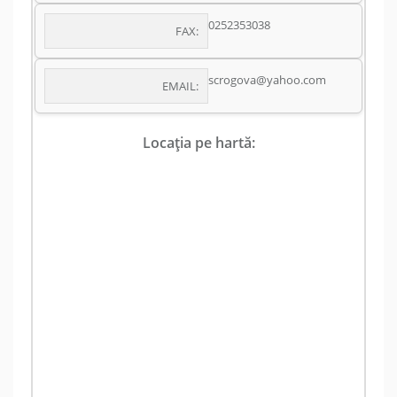
0252353038
FAX:
scrogova@yahoo.com
EMAIL:
Locația pe hartă: