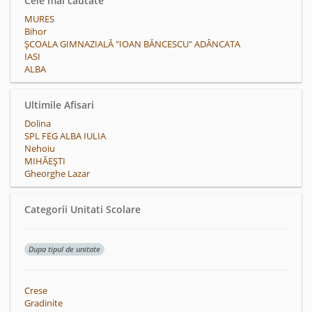
Cele mai cautate
MURES
Bihor
ȘCOALA GIMNAZIALĂ "IOAN BĂNCESCU" ADÂNCATA
IASI
ALBA
Ultimile Afisari
Dolina
SPL FEG ALBA IULIA
Nehoiu
MIHĂEŞTI
Gheorghe Lazar
Categorii Unitati Scolare
Dupa tipul de unitate
Crese
Gradinite