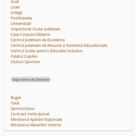
Scoli
Licee
Colegii
Postliceeala
Universitati
Inspectorat Scolar Judetean
Casa Corpului Didactic
Centrul Judetean de Excelenta
Centrul Judetean de Resurse si Asistenta Educationala
Centrul Scolar pentru Educatie Incluziva
Palatul Copiilor
Cluburi Sportive
Dupa forma de finantare
Buget
Taxă
Sponsorizare
Contract instituțional
Ministerul Apărării Naționale
Ministerul Afacerilor Interne