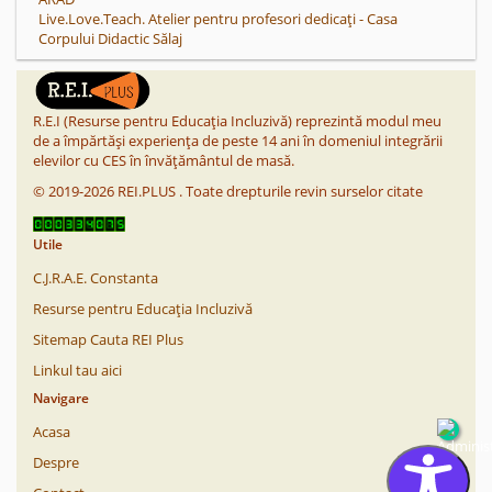
Live.Love.Teach. Atelier pentru profesori dedicați - Casa
Corpului Didactic Sălaj
R.E.I (Resurse pentru Educația Incluzivă) reprezintă modul meu
de a împărtăși experiența de peste 14 ani în domeniul integrării
elevilor cu CES în învățământul de masă.
©
2019-2026
REI.PLUS
.
Toate drepturile revin surselor citate
Utile
C.J.R.A.E. Constanta
Resurse pentru Educația Incluzivă
Sitemap Cauta REI Plus
Linkul tau aici
Navigare
Acasa
Despre