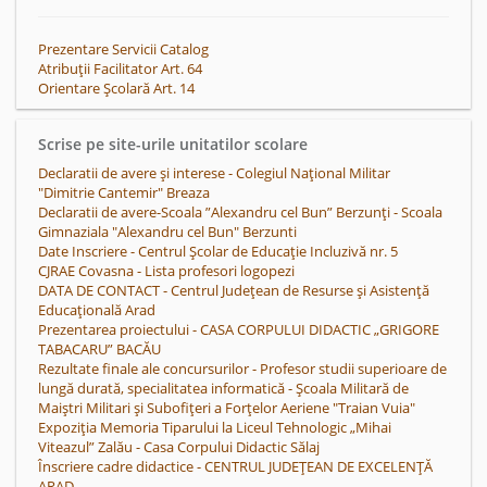
Prezentare Servicii Catalog
Atribuții Facilitator Art. 64
Orientare Școlară Art. 14
Scrise pe site-urile unitatilor scolare
Declaratii de avere și interese - Colegiul Naţional Militar
"Dimitrie Cantemir" Breaza
Declaratii de avere-Scoala ”Alexandru cel Bun” Berzunți - Scoala
Gimnaziala "Alexandru cel Bun" Berzunti
Date Inscriere - Centrul Școlar de Educație Incluzivă nr. 5
CJRAE Covasna - Lista profesori logopezi
DATA DE CONTACT - Centrul Județean de Resurse și Asistență
Educațională Arad
Prezentarea proiectului - CASA CORPULUI DIDACTIC „GRIGORE
TABACARU” BACĂU
Rezultate finale ale concursurilor - Profesor studii superioare de
lungă durată, specialitatea informatică - Școala Militară de
Maiștri Militari și Subofițeri a Forțelor Aeriene "Traian Vuia"
Expoziția Memoria Tiparului la Liceul Tehnologic „Mihai
Viteazul” Zalău - Casa Corpului Didactic Sălaj
Înscriere cadre didactice - CENTRUL JUDEȚEAN DE EXCELENȚĂ
ARAD