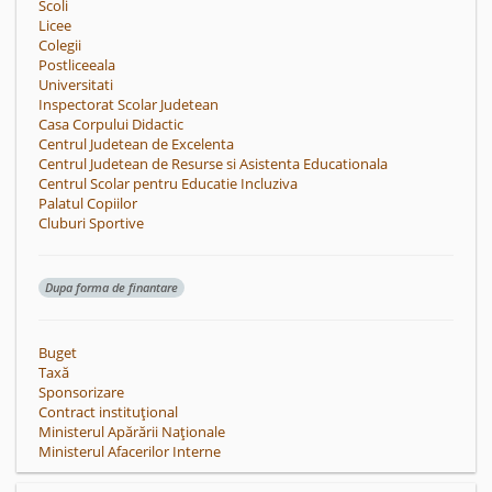
Scoli
Licee
Colegii
Postliceeala
Universitati
Inspectorat Scolar Judetean
Casa Corpului Didactic
Centrul Judetean de Excelenta
Centrul Judetean de Resurse si Asistenta Educationala
Centrul Scolar pentru Educatie Incluziva
Palatul Copiilor
Cluburi Sportive
Dupa forma de finantare
Buget
Taxă
Sponsorizare
Contract instituțional
Ministerul Apărării Naționale
Ministerul Afacerilor Interne