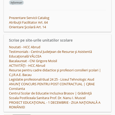
Informari
Prezentare Servicii Catalog
Atribuții Facilitator Art. 64
Orientare Școlară Art. 14
Scrise pe site-urile unitatilor scolare
Noutati - HCC Abrud
Testimonials - Centrul Județean de Resurse și Asistentă
Educațională VÂLCEA
Bacalaureat - CNI Grigore Moisil
ACTIVITĂȚI - HCC Abrud
Resurse pentru cadre didactice și profesori consilieri școlari |
C.J.R.A.E. Bacau
Legislatie profesional/dual 24 25 - Liceul Tehnologic Aiud
ANUNȚ CONCURS PENTRU POST CONTRACTUAL | CJRAE
Constanta
Centrul Scolar de Educatie Incluziva Brasov | Grădiniţă
Scoala Postliceala Sanitara Prof. Dr. Nanu I. Muscel
PROIECT EDUCAȚIONAL - 1 DECEMBRIE - ZIUA NAȚIONALĂ A
ROMÂNIEI