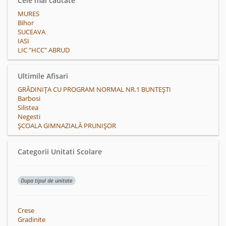
Cele mai cautate
MURES
Bihor
SUCEAVA
IASI
LIC "HCC" ABRUD
Ultimile Afisari
GRĂDINIȚA CU PROGRAM NORMAL NR.1 BUNTEȘTI
Barbosi
Silistea
Negesti
ȘCOALA GIMNAZIALĂ PRUNIȘOR
Categorii Unitati Scolare
Dupa tipul de unitate
Crese
Gradinite