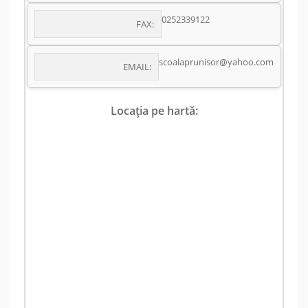
0252339122
FAX:
scoalaprunisor@yahoo.com
EMAIL:
Locația pe hartă: