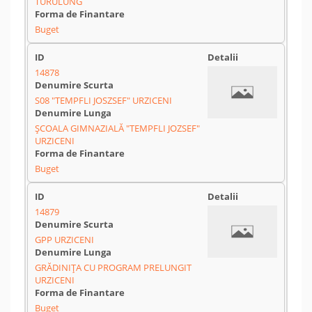
TURULUNG
Buget
14878
S08 "TEMPFLI JOSZSEF" URZICENI
ȘCOALA GIMNAZIALĂ "TEMPFLI JOZSEF"
URZICENI
Buget
14879
GPP URZICENI
GRĂDINIȚA CU PROGRAM PRELUNGIT
URZICENI
Buget