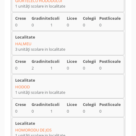
GIURTELECU HODODULUI
1 unități scolare in localitate
0
0
1
0
0
0
HALMEU
3 unități scolare in localitate
0
2
1
0
0
0
HODOD
1 unități scolare in localitate
0
0
1
0
0
0
HOMORODU DE JOS
1 unități scolare in localitate