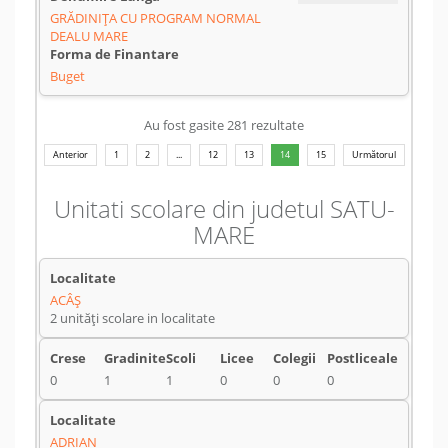
GRĂDINIȚA CU PROGRAM NORMAL
DEALU MARE
Buget
Au fost gasite 281 rezultate
Anterior
1
2
...
12
13
14
15
Următorul
Unitati scolare din judetul SATU-
MARE
ACÂŞ
2 unități scolare in localitate
0
1
1
0
0
0
ADRIAN