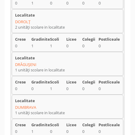
0
1
0
0
0
0
DOROLŢ
2 unități scolare in localitate
0
1
1
0
0
0
DRĂGUŞENI
1 unități scolare in localitate
0
0
1
0
0
0
DUMBRAVA
1 unități scolare in localitate
0
1
0
0
0
0