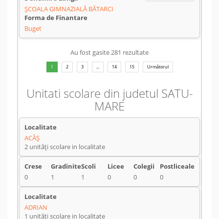
ȘCOALA GIMNAZIALĂ BĂTARCI
Buget
Au fost gasite 281 rezultate
1
2
3
...
14
15
Următorul
Unitati scolare din judetul SATU-
MARE
ACÂŞ
2 unități scolare in localitate
0
1
1
0
0
0
ADRIAN
1 unități scolare in localitate