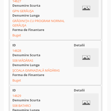
14627
GPN GERĂUȘA
GRĂDINIȚA CU PROGRAM NORMAL
GERĂUȘA
Buget
14628
S08 MĂDĂRAS
ȘCOALA GIMNAZIALĂ MĂDĂRAS
Buget
14629
S08 BATARCI