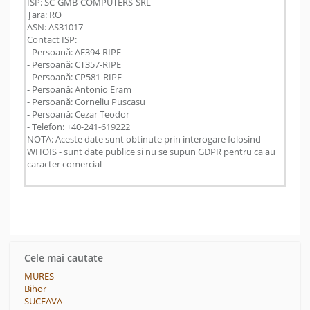
ISP: SC-GMB-COMPUTERS-SRL
Țara: RO
ASN: AS31017
Contact ISP:
- Persoană: AE394-RIPE
- Persoană: CT357-RIPE
- Persoană: CP581-RIPE
- Persoană: Antonio Eram
- Persoană: Corneliu Puscasu
- Persoană: Cezar Teodor
- Telefon: +40-241-619222
NOTA: Aceste date sunt obtinute prin interogare folosind
WHOIS - sunt date publice si nu se supun GDPR pentru ca au
caracter comercial
Cele mai cautate
MURES
Bihor
SUCEAVA