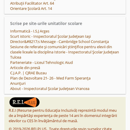
Atribuții Facilitator Art. 64
Orientare Școlară Art. 14
Scrise pe site-urile unitatilor scolare
Informatică - I.S.J Arges
Scurt istoric - Inspectoratul Școlar Județean Iași
Director&#8217;s Message - Cambridge School Constanța
Sesiune de referate și comunicări științifice pentru elevii din
clasele liceale la disciplina Istorie - Inspectoratul Școlar Județean
Tulcea
Parteneriate - Liceul Tehnologic Aiud
Articole din presă
C.J.A.P. | CJRAE Buzau
Plan de Dezvoltare 21- 26 - Med Farm Speranța
Anunțuri
About - Inspectoratul Școlar Județean Vrancea
R.E.I (Resurse pentru Educația Incluzivă) reprezintă modul meu
de a împărtăși experiența de peste 14 ani în domeniul integrării
elevilor cu CES în învățământul de masă.
©
2019-2026
REI.PLUS
.
Toate drepturile revin surselor citate