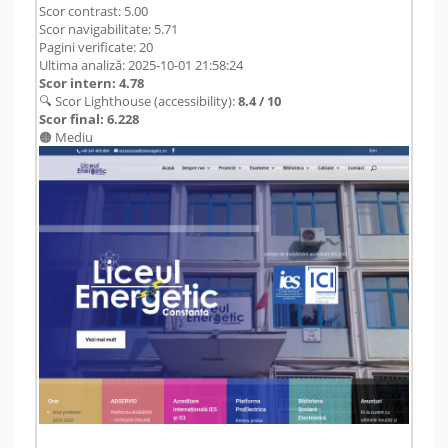
Scor contrast: 5.00
Scor navigabilitate: 5.71
Pagini verificate: 20
Ultima analiză: 2025-10-01 21:58:24
Scor intern: 4.78
🔍 Scor Lighthouse (accessibility):
8.4 / 10
Scor final: 6.228
🟠 Mediu