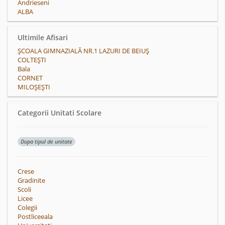
Andrieseni
ALBA
Ultimile Afisari
ȘCOALA GIMNAZIALĂ NR.1 LAZURI DE BEIUȘ
COLTEŞTI
Bala
CORNET
MILOŞEŞTI
Categorii Unitati Scolare
Dupa tipul de unitate
Crese
Gradinite
Scoli
Licee
Colegii
Postliceeala