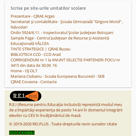
Scrise pe site-urile unitatilor scolare
Prezentare - CJRAE Arges
Secretariat și contabilitate - Școala Gimnazială "Grigore Moisil" ,
Năvodari
Ordin 5924/6.11. - Inspectoratul Școlar Județean Botoșani
Sample Page - Centrul Județean de Resurse și Asistentă
Educațională VÂLCEA
TINTE STRATEGICE | CJRAE Buzau
BIBLIOTECA CCD - CCD Arad
CORRIGENDUM nr 1 la ANUNT SELECTIE PARTENERI POCU nr
3415 din data de 30.09. 16
Home - ISJ OLT
Mariana Ciobanu - Scoala Europeana Bucuresti - SEB
CJRAE Covasna - Contacte
R.E.I (Resurse pentru Educația Incluzivă) reprezintă modul meu
de a împărtăși experiența de peste 14 ani în domeniul integrării
elevilor cu CES în învățământul de masă.
©
2019-2026
REI.PLUS
.
Toate drepturile revin surselor citate