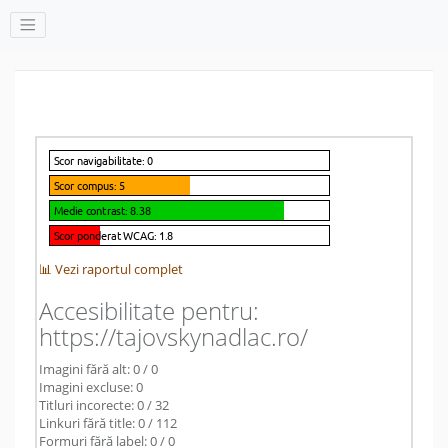
📊 Vezi raportul complet
Accesibilitate pentru:
https://tajovskynadlac.ro/
Imagini fără alt: 0 / 0
Imagini excluse: 0
Titluri incorecte: 0 / 32
Linkuri fără title: 0 / 112
Formuri fără label: 0 / 0