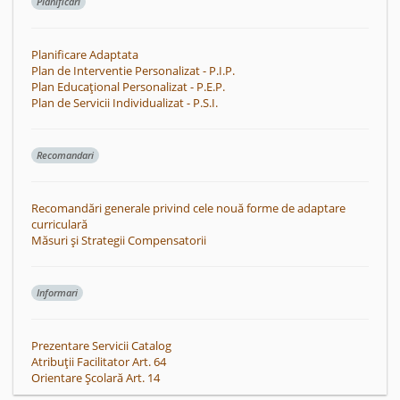
Planificari
Planificare Adaptata
Plan de Interventie Personalizat - P.I.P.
Plan Educațional Personalizat - P.E.P.
Plan de Servicii Individualizat - P.S.I.
Recomandari
Recomandări generale privind cele nouă forme de adaptare
curriculară
Măsuri și Strategii Compensatorii
Informari
Prezentare Servicii Catalog
Atribuții Facilitator Art. 64
Orientare Școlară Art. 14