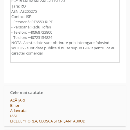
ISP: RO-ROMARGSRL-20051129
Țara: RO
ASN: AS205275
Contact ISP:
- Persoană: RT6550-RIPE
- Persoană: Radu Tofan
- Telefon: +40368733800
- Telefon: +40723154824
NOTA: Aceste date sunt obtinute prin interogare folosind
WHOIS - sunt date publice si nu se supun GDPR pentru ca au
caracter comercial
Cele mai cautate
ACĂŢARI
Bihor
Adancata
IASI
LICEUL "HOREA, CLOȘCA ȘI CRIȘAN" ABRUD