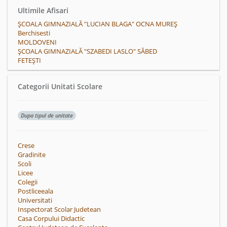
Ultimile Afisari
ȘCOALA GIMNAZIALĂ "LUCIAN BLAGA" OCNA MUREȘ
Berchisesti
MOLDOVENI
ȘCOALA GIMNAZIALĂ "SZABEDI LASLO" SĂBED
FETEŞTI
Categorii Unitati Scolare
Dupa tipul de unitate
Crese
Gradinite
Scoli
Licee
Colegii
Postliceeala
Universitati
Inspectorat Scolar Judetean
Casa Corpului Didactic