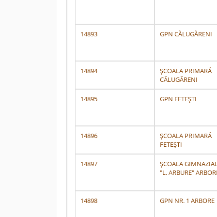
14893
GPN CĂLUGĂRENI
14894
ȘCOALA PRIMARĂ
CĂLUGĂRENI
14895
GPN FETEȘTI
14896
ȘCOALA PRIMARĂ
FETEȘTI
14897
ȘCOALA GIMNAZIA
"L. ARBURE" ARBOR
14898
GPN NR. 1 ARBORE