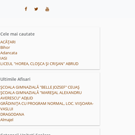
Cele mai cautate
ACĂŢARI
Bihor
Adancata
IASI
LICEUL "HOREA, CLOȘCA ȘI CRIȘAN" ABRUD
Ultimile Afisari
ȘCOALA GIMNAZIALĂ "BELLE JOZSEF" CEUAȘ
ȘCOALA GIMNAZIALĂ "MAREȘAL ALEXANDRU
AVERESCU" ADJUD
GRĂDINIȚA CU PROGRAM NORMAL, LOC. VIIȘOARA-
VASLUI
DRAGODANA
Almajel