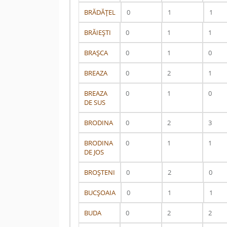
BRĂDĂŢEL
0
1
1
BRĂIEŞTI
0
1
1
BRAŞCA
0
1
0
BREAZA
0
2
1
BREAZA
0
1
0
DE SUS
BRODINA
0
2
3
BRODINA
0
1
1
DE JOS
BROŞTENI
0
2
0
BUCŞOAIA
0
1
1
BUDA
0
2
2