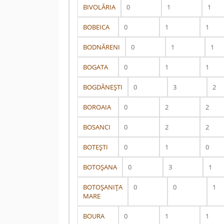
BIVOLĂRIA
0
1
1
BOBEICA
0
1
1
BODNĂRENI
0
1
1
BOGATA
0
1
1
BOGDĂNEŞTI
0
3
2
BOROAIA
0
2
2
BOSANCI
0
2
2
BOTEŞTI
0
1
0
BOTOŞANA
0
3
1
BOTOŞANIŢA
0
0
1
MARE
BOURA
0
1
1