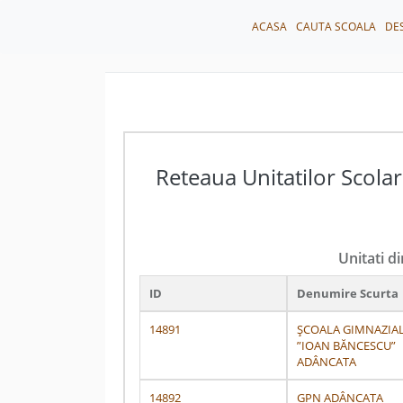
ACASA
CAUTA SCOALA
DE
Reteaua Unitatilor Scolar
Unitati d
ID
Denumire Scurta
14891
ȘCOALA GIMNAZIA
”IOAN BĂNCESCU”
ADÂNCATA
14892
GPN ADÂNCATA