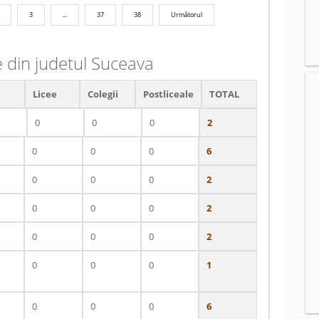
3
...
37
38
Următorul
e din judetul Suceava
Licee
Colegii
Postliceale
TOTAL
0
0
0
2
0
0
0
6
0
0
0
2
0
0
0
2
0
0
0
2
0
0
0
1
0
0
0
6