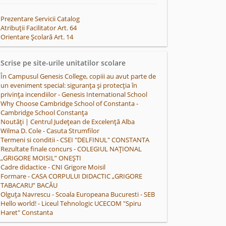
Prezentare Servicii Catalog
Atribuții Facilitator Art. 64
Orientare Școlară Art. 14
Scrise pe site-urile unitatilor scolare
În Campusul Genesis College, copiii au avut parte de
un eveniment special: siguranța și protecția în
privința incendiilor - Genesis International School
Why Choose Cambridge School of Constanta -
Cambridge School Constanța
Noutăți | Centrul Județean de Excelență Alba
Wilma D. Cole - Casuta Strumfilor
Termeni si conditii - CSEI "DELFINUL" CONSTANTA
Rezultate finale concurs - COLEGIUL NAŢIONAL
„GRIGORE MOISIL” ONEŞTI
Cadre didactice - CNI Grigore Moisil
Formare - CASA CORPULUI DIDACTIC „GRIGORE
TABACARU” BACĂU
Olguța Navrescu - Scoala Europeana Bucuresti - SEB
Hello world! - Liceul Tehnologic UCECOM "Spiru
Haret" Constanta