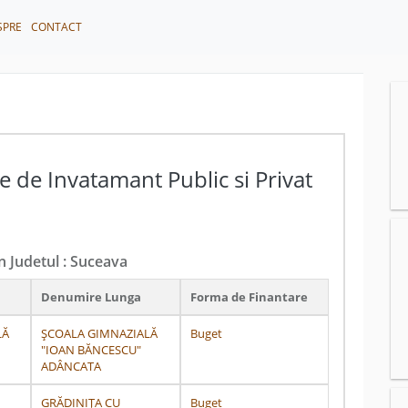
SPRE
CONTACT
e de Invatamant Public si Privat
in Judetul : Suceava
Denumire Lunga
Forma de Finantare
LĂ
ȘCOALA GIMNAZIALĂ
Buget
"IOAN BĂNCESCU"
ADÂNCATA
GRĂDINIȚA CU
Buget