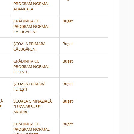
PROGRAM NORMAL
ADÂNCATA
GRĂDINIȚA CU
Buget
PROGRAM NORMAL
CĂLUGĂRENI
ȘCOALA PRIMARĂ
Buget
CĂLUGĂRENI
GRĂDINIȚA CU
Buget
PROGRAM NORMAL
FETEȘTI
ȘCOALA PRIMARĂ
Buget
FETEȘTI
LĂ
ȘCOALA GIMNAZIALĂ
Buget
E
"LUCA ARBURE"
ARBORE
GRĂDINIȚA CU
Buget
PROGRAM NORMAL