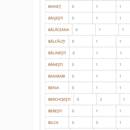
BAINEŢ
0
1
1
BĂIŞEŞTI
0
1
1
BĂLĂCEANA
0
1
1
BĂLCĂUŢI
0
1
1
BĂLINEŞTI
0
1
1
BĂNEŞTI
0
1
1
BASARABI
0
1
1
BENIA
0
1
1
BERCHIŞEŞTI
0
2
1
BEREŞTI
0
1
1
BILCA
0
3
1