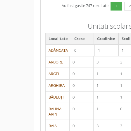
Au fost gasite 747 rezultate
1
2
Unitati scolar
Localitate
Crese
Gradinite
Scoli
ADÂNCATA
0
1
1
ARBORE
0
3
3
ARGEL
0
1
1
ARGHIRA
0
1
1
BĂDEUŢI
0
1
1
BAHNA
0
1
0
ARIN
BAIA
0
3
3