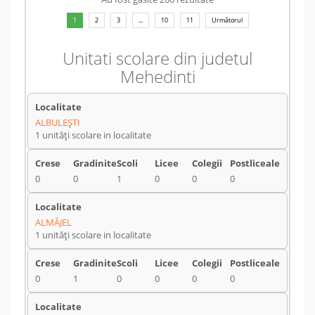
1
2
3
...
10
11
Următorul
Unitati scolare din judetul
Mehedinti
ALBULEŞTI
1 unități scolare in localitate
0
0
1
0
0
0
ALMĂJEL
1 unități scolare in localitate
0
1
0
0
0
0