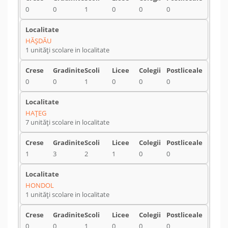
0
0
1
0
0
0
HĂŞDĂU
1 unități scolare in localitate
0
0
1
0
0
0
HAŢEG
7 unități scolare in localitate
1
3
2
1
0
0
HONDOL
1 unități scolare in localitate
0
0
1
0
0
0