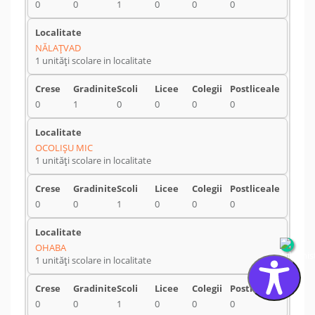
0
0
1
0
0
0
NĂLAŢVAD
1 unități scolare in localitate
0
1
0
0
0
0
OCOLIŞU MIC
1 unități scolare in localitate
0
0
1
0
0
0
OHABA
1 unități scolare in localitate
0
0
1
0
0
0