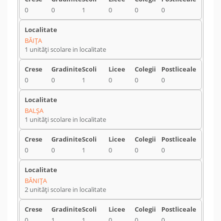
0
0
1
0
0
0
BĂIŢA
1 unități scolare in localitate
0
0
1
0
0
0
BALŞA
1 unități scolare in localitate
0
0
1
0
0
0
BĂNIŢA
2 unități scolare in localitate
0
1
1
0
0
0