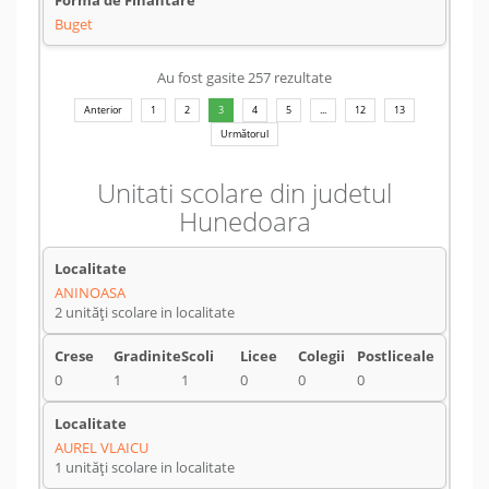
Buget
Au fost gasite 257 rezultate
Anterior
1
2
3
4
5
...
12
13
Următorul
Unitati scolare din judetul
Hunedoara
ANINOASA
2 unități scolare in localitate
0
1
1
0
0
0
AUREL VLAICU
1 unități scolare in localitate