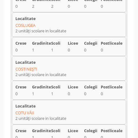
0
2
2
0
0
0
COSLUGEA
2 unități scolare in localitate
0
1
1
0
0
0
COSTINEŞTI
2 unități scolare in localitate
0
1
1
0
0
0
COTU VĂII
2 unități scolare in localitate
0
1
1
0
0
0