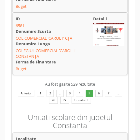
Buget
6581
COL COMERCIAL ’CAROL I’ CȚA
COLEGIUL COMERCIAL ’CAROL I’
CONSTANŢA
Buget
Au fost gasite 529 rezultate
Anterior
1
2
...
3
4
5
6
7
...
26
27
Următorul
Unitati scolare din judetul
Constanta