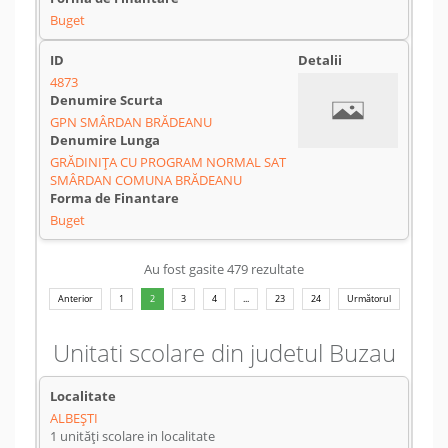
Buget
4873
GPN SMÂRDAN BRĂDEANU
GRĂDINIŢA CU PROGRAM NORMAL SAT
SMÂRDAN COMUNA BRĂDEANU
Buget
Au fost gasite 479 rezultate
Anterior
1
2
3
4
...
23
24
Următorul
Unitati scolare din judetul Buzau
ALBEŞTI
1 unități scolare in localitate