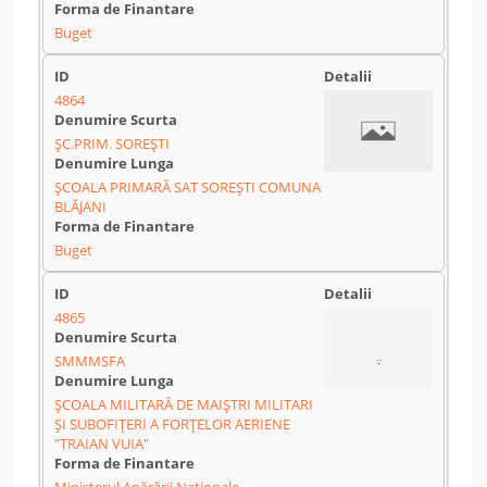
Buget
4864
ŞC.PRIM. SOREŞTI
ŞCOALA PRIMARĂ SAT SOREŞTI COMUNA
BLĂJANI
Buget
4865
SMMMSFA
ȘCOALA MILITARĂ DE MAIȘTRI MILITARI
ȘI SUBOFIȚERI A FORȚELOR AERIENE
"TRAIAN VUIA"