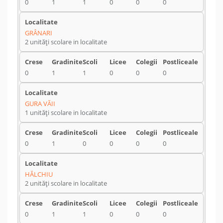
0
1
1
0
0
0
GRÂNARI
2 unități scolare in localitate
0
1
1
0
0
0
GURA VĂII
1 unități scolare in localitate
0
1
0
0
0
0
HĂLCHIU
2 unități scolare in localitate
0
1
1
0
0
0