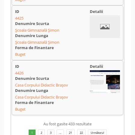
4425
Școala Gimnazială Șimon
Școala Gimnazială Șimon
Buget
4426
Casa Corpului Didactic Brașov
Casa Corpului Didactic Brașov
Buget
Au fost gasite 433 rezultate
1
2
3
...
21
22
Următorul