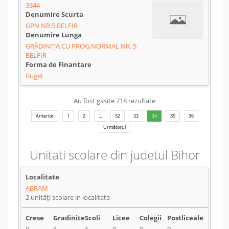
3344
GPN NR.5 BELFIR
GRĂDINIŢA CU PROG.NORMAL NR. 5
BELFIR
Buget
Au fost gasite 718 rezultate
Anterior
1
2
...
32
33
34
35
36
Următorul
Unitati scolare din judetul Bihor
ABRAM
2 unități scolare in localitate