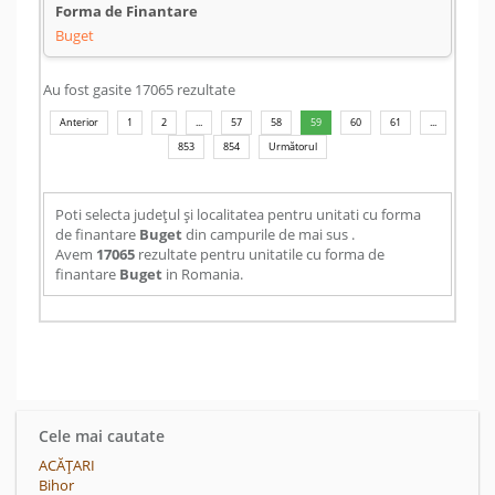
Buget
Au fost gasite 17065 rezultate
Anterior
1
2
...
57
58
59
60
61
...
853
854
Următorul
Poti selecta județul și localitatea pentru unitati cu forma
de finantare
Buget
din campurile de mai sus .
Avem
17065
rezultate pentru unitatile cu forma de
finantare
Buget
in Romania.
Cele mai cautate
ACĂŢARI
Bihor