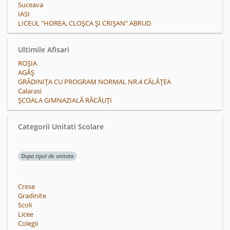
Suceava
IASI
LICEUL "HOREA, CLOȘCA ȘI CRIȘAN" ABRUD
Ultimile Afisari
ROŞIA
AGĂŞ
GRĂDINIŢA CU PROGRAM NORMAL NR.4 CĂLĂŢEA
Calarasi
ȘCOALA GIMNAZIALĂ RĂCĂUȚI
Categorii Unitati Scolare
Dupa tipul de unitate
Crese
Gradinite
Scoli
Licee
Colegii