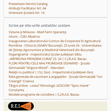
Prezentare Servicii Catalog
Atribuții Facilitator Art. 64
Orientare Școlară Art. 14
Scrise pe site-urile unitatilor scolare
Viziune și Misiune - Med Farm Speranța
Istoric - CSEI Albatros
Inaugurarea Laboratorului Comun de Cooperare în Agricultură
România - China la USAMV București, 25 iunie 24 - Universitatea
de Științe Agronomice și Medicină Veterinară din București
Organigramă - Inspectoratul Școlar Județean Sibiu
„IMPREUNA PRINDEM CURAJ’’ 23- 24 | C.J.R.A.E. Bacau
FLORI PENTRU CELE MAI FRUMOASE DOAMNE! - Școala
Gimnazială "Grigore Moisil" , Năvodari
Relații cu publicul | I.S.J. Gorj - Inspectoratul Județean Gorj
Rata generala de vaccinare a angajatilor - Școala Gimnazială "Ion
Creangă" Craiova
Târgul online - Liceul Tehnologic UCECOM "Spiru Haret"
Constanta
Modele programe de consiliere | C.J.R.A.E. Bacau