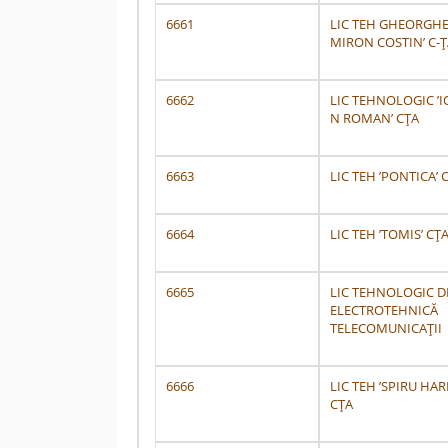
6661
LIC TEH GHEORGH
MIRON COSTIN’ C-Ț
6662
LIC TEHNOLOGIC ’
N ROMAN’ CȚA
6663
LIC TEH ’PONTICA’ 
6664
LIC TEH ’TOMIS’ CȚ
6665
LIC TEHNOLOGIC D
ELECTROTEHNICĂ
TELECOMUNICAŢII
6666
LIC TEH ’SPIRU HAR
CȚA