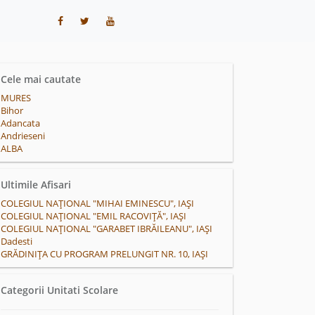
Cele mai cautate
MURES
Bihor
Adancata
Andrieseni
ALBA
Ultimile Afisari
COLEGIUL NAȚIONAL "MIHAI EMINESCU", IAŞI
COLEGIUL NAȚIONAL "EMIL RACOVIŢĂ", IAŞI
COLEGIUL NAȚIONAL "GARABET IBRĂILEANU", IAȘI
Dadesti
GRĂDINIȚA CU PROGRAM PRELUNGIT NR. 10, IAŞI
Categorii Unitati Scolare