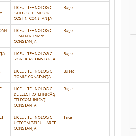
E
LICEUL TEHNOLOGIC
Buget
A
’GHEORGHE MIRON
COSTIN’ CONSTANŢA
IOAN
LICEUL TEHNOLOGIC
Buget
’IOAN N.ROMAN’
CONSTANŢA
CȚA
LICEUL TEHNOLOGIC
Buget
’PONTICA’ CONSTANŢA
A
LICEUL TEHNOLOGIC
Buget
’TOMIS’ CONSTANŢA
E
LICEUL TEHNOLOGIC
Buget
DE ELECTROTEHNICĂ ŞI
TELECOMUNICAŢII
CONSTANŢA
ET’
LICEUL TEHNOLOGIC
Taxă
UCECOM ’SPIRU HARET’
CONSTANŢA