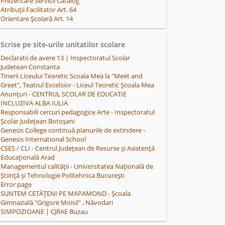
Prezentare Servicii Catalog
Atribuții Facilitator Art. 64
Orientare Școlară Art. 14
Scrise pe site-urile unitatilor scolare
Declaratii de avere 13 | Inspectoratul Scolar
Judetean Constanta
Tinerii Liceului Teoretic Scoala Mea la "Meet and
Greet", Teatrul Excelsior - Liceul Teoretic Școala Mea
Anunțuri - CENTRUL SCOLAR DE EDUCATIE
INCLUZIVA ALBA IULIA
Responsabili cercuri pedagogice Arte - Inspectoratul
Școlar Județean Botoșani
Genesis College continuă planurile de extindere -
Genesis International School
CSES / CLI - Centrul Județean de Resurse și Asistență
Educațională Arad
Managementul calității - Universitatea Națională de
Știință și Tehnologie Politehnica București
Error page
SUNTEM CETĂȚENI PE MAPAMOND - Școala
Gimnazială "Grigore Moisil" , Năvodari
SIMPOZIOANE | CJRAE Buzau