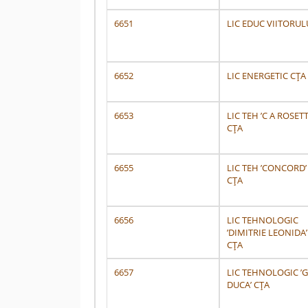
6651
LIC EDUC VIITORUL
6652
LIC ENERGETIC CȚA
6653
LIC TEH ’C A ROSETT
CȚA
6655
LIC TEH ’CONCORD’
CȚA
6656
LIC TEHNOLOGIC
’DIMITRIE LEONIDA’
CȚA
6657
LIC TEHNOLOGIC ’
DUCA’ CȚA