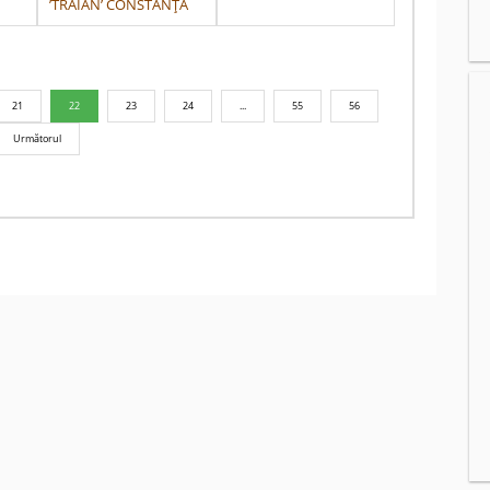
’TRAIAN’ CONSTANŢA
21
22
23
24
...
55
56
Următorul