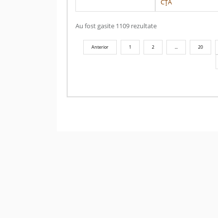
CȚA
Au fost gasite 1109 rezultate
Anterior
1
2
...
20