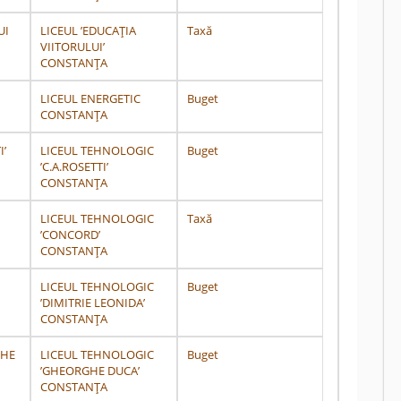
UI
LICEUL ’EDUCAȚIA
Taxă
VIITORULUI’
CONSTANȚA
LICEUL ENERGETIC
Buget
CONSTANȚA
I’
LICEUL TEHNOLOGIC
Buget
’C.A.ROSETTI’
CONSTANŢA
LICEUL TEHNOLOGIC
Taxă
’CONCORD’
CONSTANŢA
LICEUL TEHNOLOGIC
Buget
’DIMITRIE LEONIDA’
CONSTANŢA
GHE
LICEUL TEHNOLOGIC
Buget
’GHEORGHE DUCA’
CONSTANŢA