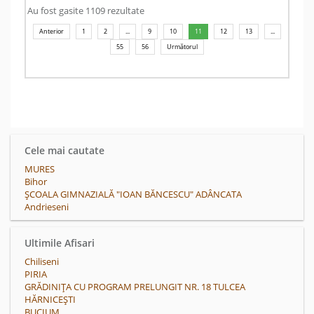
Au fost gasite 1109 rezultate
Anterior
1
2
...
9
10
11
12
13
...
55
56
Următorul
Cele mai cautate
MURES
Bihor
ȘCOALA GIMNAZIALĂ "IOAN BĂNCESCU" ADÂNCATA
Andrieseni
Ultimile Afisari
Chiliseni
PIRIA
GRĂDINIȚA CU PROGRAM PRELUNGIT NR. 18 TULCEA
HĂRNICEŞTI
BUCIUM