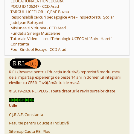
EDUCAȚIONALĂ HUNEDOARA
POCU ID 106247 - CCD Arad
TARGUL LICEELOR | CJRAE Buzau
Responsabili cercuri pedagogice Arte - Inspectoratul Școlar
Județean Botoșani
Misiunea si Viziunea - CCD Arad
Fundatia Sinergii Muscelene
Tutoriale Video - Liceul Tehnologic UCECOM "Spiru Haret"
Constanta
Four Kinds of Essays - CCD Arad
R.E.I (Resurse pentru Educația Incluzivă) reprezintă modul meu
de a împărtăși experiența de peste 14 ani în domeniul integrării
elevilor cu CES în învățământul de masă.
©
2019-2026
REI.PLUS
.
Toate drepturile revin surselor citate
Utile
C.J.R.A.E. Constanta
Resurse pentru Educația Incluzivă
Sitemap Cauta REI Plus