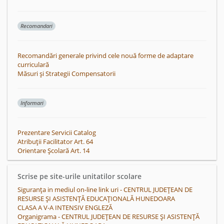
Recomandari
Recomandări generale privind cele nouă forme de adaptare
curriculară
Măsuri și Strategii Compensatorii
Informari
Prezentare Servicii Catalog
Atribuții Facilitator Art. 64
Orientare Școlară Art. 14
Scrise pe site-urile unitatilor scolare
Siguranța in mediul on-line link uri - CENTRUL JUDEȚEAN DE
RESURSE ȘI ASISTENȚĂ EDUCAȚIONALĂ HUNEDOARA
CLASA A V-A INTENSIV ENGLEZĂ
Organigrama - CENTRUL JUDEȚEAN DE RESURSE ȘI ASISTENȚĂ