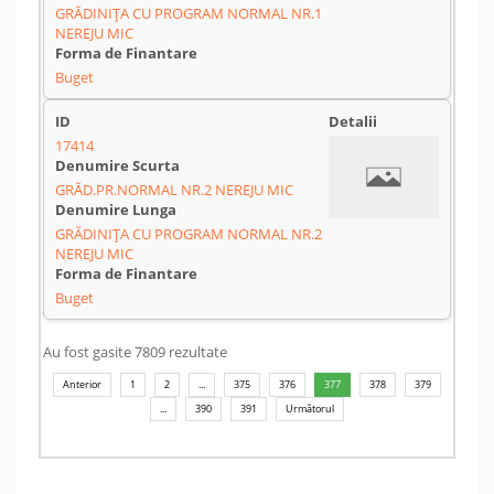
GRĂDINIȚA CU PROGRAM NORMAL NR.1
NEREJU MIC
Buget
17414
GRĂD.PR.NORMAL NR.2 NEREJU MIC
GRĂDINIȚA CU PROGRAM NORMAL NR.2
NEREJU MIC
Buget
Au fost gasite 7809 rezultate
Anterior
1
2
...
375
376
377
378
379
...
390
391
Următorul