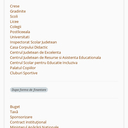
Crese
Gradinite
Scoli
Licee
Colegii
Postliceeala
Universitati
Inspectorat Scolar Judetean
Casa Corpului Didactic
Centrul Judetean de Excelenta
Centrul Judetean de Resurse si Asistenta Educationala
Centrul Scolar pentru Educatie Incluziva
Palatul Copiilor
Cluburi Sportive
Dupa forma de finantare
Buget
Taxă
Sponsorizare
Contract instituțional
Ministerul Apărării Naționale