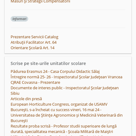
Măsuri și Strategii Compensatorii
Informari
Prezentare Servicii Catalog
Atribuții Facilitator Art. 64
Orientare Școlară Art. 14
Scrise pe site-urile unitatilor scolare
Pădurea Erasmus 24 - Casa Corpului Didactic Sălaj
Întregire normă 25- 26 - Inspectoratul Școlar Județean Vrancea
CJRAE Covasna - Prezentare
Documente de interes public - Inspectoratul Școlar Județean
Sibiu
Articole din presă
European Horticulture Congress, organizat de USAMV
București, s-a încheiat cu success vineri, 16 mai 24 -
Universitatea de Științe Agronomice și Medicină Veterinară din
București
Rezultate proba scrisă - Profesor studii superioare de lungă
durată, specialitatea mecanică - Școala Militară de Maiștri