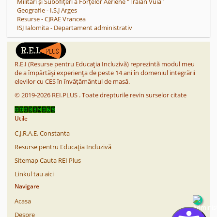
Militari și Subofițeri a Forțelor Aeriene "Traian Vuia"
Geografie - I.S.J Arges
Resurse - CJRAE Vrancea
ISJ Ialomita - Departament administrativ
R.E.I (Resurse pentru Educația Incluzivă) reprezintă modul meu
de a împărtăși experiența de peste 14 ani în domeniul integrării
elevilor cu CES în învățământul de masă.
©
2019-2026
REI.PLUS
.
Toate drepturile revin surselor citate
Utile
C.J.R.A.E. Constanta
Resurse pentru Educația Incluzivă
Sitemap Cauta REI Plus
Linkul tau aici
Navigare
Acasa
Despre