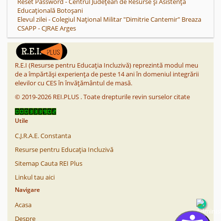
Reset Password - Centrul Județean de Resurse și Asistență
Educațională Botoșani
Elevul zilei - Colegiul Naţional Militar "Dimitrie Cantemir" Breaza
CSAPP - CJRAE Arges
R.E.I (Resurse pentru Educația Incluzivă) reprezintă modul meu
de a împărtăși experiența de peste 14 ani în domeniul integrării
elevilor cu CES în învățământul de masă.
©
2019-2026
REI.PLUS
.
Toate drepturile revin surselor citate
Utile
C.J.R.A.E. Constanta
Resurse pentru Educația Incluzivă
Sitemap Cauta REI Plus
Linkul tau aici
Navigare
Acasa
Despre