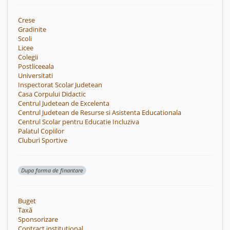
Crese
Gradinite
Scoli
Licee
Colegii
Postliceeala
Universitati
Inspectorat Scolar Judetean
Casa Corpului Didactic
Centrul Judetean de Excelenta
Centrul Judetean de Resurse si Asistenta Educationala
Centrul Scolar pentru Educatie Incluziva
Palatul Copiilor
Cluburi Sportive
Dupa forma de finantare
Buget
Taxă
Sponsorizare
Contract instituțional