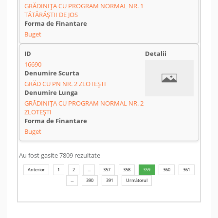
GRĂDINIȚA CU PROGRAM NORMAL NR. 1
TĂTĂRĂȘTII DE JOS
Buget
16690
GRĂD CU PN NR. 2 ZLOTEȘTI
GRĂDINIȚA CU PROGRAM NORMAL NR. 2
ZLOTEȘTI
Buget
Au fost gasite 7809 rezultate
Anterior
1
2
...
357
358
359
360
361
...
390
391
Următorul