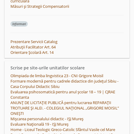
curriculară
Măsuri și Strategii Compensatorii
Informari
Prezentare Servicii Catalog
Atribuții Facilitator Art. 64
Orientare Școlară Art. 14
Scrise pe site-urile unitatilor scolare
Olimpiada de limba lingvistica 23 - CNI Grigore Moisil
Formare modernă pentru cadrele didactice din județul Sibiu -
Casa Corpului Didactic Sibiu
Evaluarea psihosomatică pentru anul școlar 18 – 19 | CJRAE
Constanta
ANUNȚ DE LICITAȚIE PUBLICĂ pentru lucrarea REPARAȚII
TROTUARE ȘI ALEI. - COLEGIUL NAŢIONAL „GRIGORE MOISIL”
ONEŞTI
Mişcarea personalului didactic - IȘJ Mureș
Evaluare Națională 19 - IȘJ Mureș
Home - Liceul Teologic Greco-Catolic Sfântul Vasile cel Mare