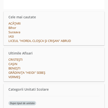
Cele mai cautate
ACĂŢARI
Bihor
Suceava
IASI
LICEUL "HOREA, CLOȘCA ȘI CRIȘAN" ABRUD
Ultimile Afisari
CRISTEŞTI
CAŞIN
BENEŞTI
GRĂDINIȚA "HEIDI" SEBEȘ
VERMEŞ
Categorii Unitati Scolare
Dupa tipul de unitate