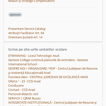
Măsuri și Strategii Compensatorii
Informari
Prezentare Servicii Catalog
Atribuții Facilitator Art. 64
Orientare Școlară Art. 14
Scrise pe site-urile unitatilor scolare
ETWINNING - Liceul Tehnologic Aiud
Genesis College continuă planurile de extindere - Genesis
International School
DESPRE NOI / ORGANIZARE / ROF - Centrul Județean de Resurse
și Asistență Educațională Arad
Înscriere elevi - CENTRUL JUDEȚEAN DE EXCELENȚĂ ARAD
Oferta " - 23 - CCD Arad
Conducere
Contact - CCD Arad
Personal didactic civil
SERVICII | CJRAE Buzau
INTEGRITATE INSTITUȚIONALĂ - Centrul Județean de Resurse și