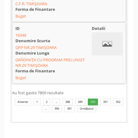
C.F.R. TIMIȘOARA
Buget
16348
GPP NR.29 TIMIȘOARA
GRĂDINIȚA CU PROGRAM PRELUNGIT
NR.29 TIMIȘOARA
Buget
Au fost gasite 7809 rezultate
Anterior
1
2
...
348
349
350
351
352
...
390
391
Următorul