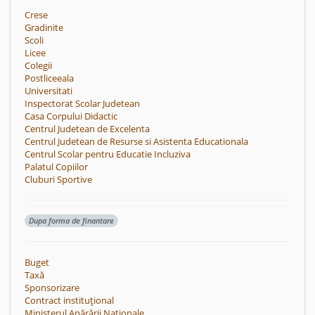
Crese
Gradinite
Scoli
Licee
Colegii
Postliceeala
Universitati
Inspectorat Scolar Judetean
Casa Corpului Didactic
Centrul Judetean de Excelenta
Centrul Judetean de Resurse si Asistenta Educationala
Centrul Scolar pentru Educatie Incluziva
Palatul Copiilor
Cluburi Sportive
Dupa forma de finantare
Buget
Taxă
Sponsorizare
Contract instituțional
Ministerul Apărării Naționale