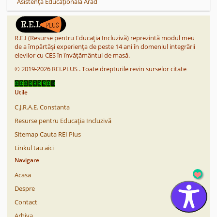
Asistență Educațională Arad
R.E.I (Resurse pentru Educația Incluzivă) reprezintă modul meu
de a împărtăși experiența de peste 14 ani în domeniul integrării
elevilor cu CES în învățământul de masă.
©
2019-2026
REI.PLUS
.
Toate drepturile revin surselor citate
Utile
C.J.R.A.E. Constanta
Resurse pentru Educația Incluzivă
Sitemap Cauta REI Plus
Linkul tau aici
Navigare
Acasa
Despre
Contact
Arhiva