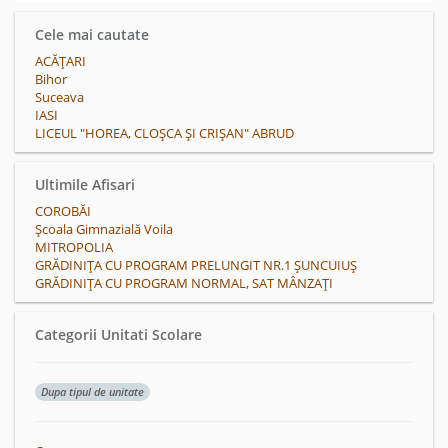
Cele mai cautate
ACĂŢARI
Bihor
Suceava
IASI
LICEUL "HOREA, CLOȘCA ȘI CRIȘAN" ABRUD
Ultimile Afisari
COROBĂI
Școala Gimnazială Voila
MITROPOLIA
GRĂDINIŢA CU PROGRAM PRELUNGIT NR.1 ŞUNCUIUŞ
GRĂDINIȚA CU PROGRAM NORMAL, SAT MÂNZAȚI
Categorii Unitati Scolare
Dupa tipul de unitate