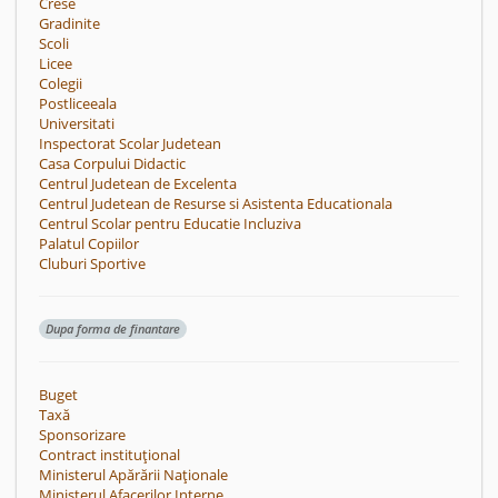
Crese
Gradinite
Scoli
Licee
Colegii
Postliceeala
Universitati
Inspectorat Scolar Judetean
Casa Corpului Didactic
Centrul Judetean de Excelenta
Centrul Judetean de Resurse si Asistenta Educationala
Centrul Scolar pentru Educatie Incluziva
Palatul Copiilor
Cluburi Sportive
Dupa forma de finantare
Buget
Taxă
Sponsorizare
Contract instituțional
Ministerul Apărării Naționale
Ministerul Afacerilor Interne