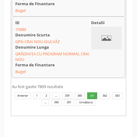
Buget
15989
GPN CRAI NOU GIULVĂZ
GRĂDINIȚA CU PROGRAM NORMAL CRAI
NOU
Buget
Au fost gasite 7809 rezultate
Anterior
1
2
...
339
340
341
342
343
...
390
391
Următorul