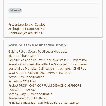
Informari
Prezentare Servicii Catalog
Atribuții Facilitator Art. 64
Orientare Școlară Art. 14
Scrise pe site-urile unitatilor scolare
Galerie Foto :: Scoala Postliceala Hipocrate
Right Sidebar - ISJ OLT
Centrul Scolar de Educatie Incluziva Brasov | Despre noi
Anunt - Privind rezultatul Probei Scrise pentru ocuparea
postului de Muncitor Calificat de Intretinere. - CENTRUL
SCOLAR DE EDUCATIE INCLUZIVA ALBA IULIA
Acasa - Casuta Strumfilor
Activități - CCD Arad
Proiect PROF - CASA CORPULUI DIDACTIC „GRIGORE
TABACARU” BACĂU
Sample Page - Casuta Strumfilor
Prezentare | C.J.R.A.E. Bacau
Principal’s message - Cambridge School Constanța