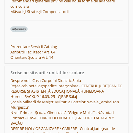
Recomandări generale privind cele nouă forme de adaptare
curriculară
Măsuri și Strategii Compensatorii
Informari
Prezentare Servicii Catalog
Atribuții Facilitator Art. 64
Orientare Școlară Art. 14
Scrise pe site-urile unitatilor scolare
Despre noi - Casa Corpului Didactic Sibiu
Reţea cabinete logopedice interșcolare - CENTRUL JUDEȚEAN DE
RESURSE ȘI ASISTENȚĂ EDUCAȚIONALĂ HUNEDOARA
Home - BACKUP 16.03. 25 - CJRAE Sălaj
Școala Militară de Maiștri Militari a Forțelor Navale „Amiral Ion
Murgescu“
Nivel Primar - Școala Gimnazială "Grigore Moisil" , Năvodari
Contact - CASA CORPULUI DIDACTIC „GRIGORE TABACARU”
BACĂU
DESPRE NOI / ORGANIZARE / CARIERE - Centrul Județean de