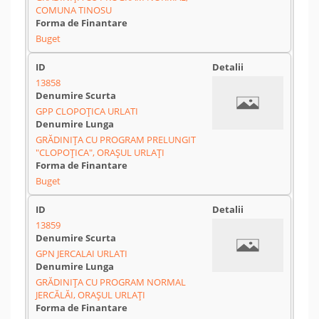
COMUNA TINOSU
Buget
13858
GPP CLOPOȚICA URLATI
GRĂDINIȚA CU PROGRAM PRELUNGIT
"CLOPOȚICA", ORAȘUL URLAȚI
Buget
13859
GPN JERCALAI URLATI
GRĂDINIȚA CU PROGRAM NORMAL
JERCĂLĂI, ORAȘUL URLAȚI