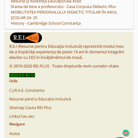
Resurse și Asistență Educațională Arad
Starea de bine a profesorului - Casa Corpului Didactic Ilfov
MOBILITATEA PERSONALULUI DIDACTIC TITULAR ÎN ANUL
ȘCOLAR 24- 25
History - Cambridge School Constanța
R.E.I (Resurse pentru Educația Incluzivă) reprezintă modul meu
de a împărtăși experiența de peste 14 ani în domeniul integrării
elevilor cu CES în învățământul de masă.
©
2019-2026
REI.PLUS
.
Toate drepturile revin surselor citate
Utile
C.J.R.A.E. Constanta
Resurse pentru Educația Incluzivă
Sitemap Cauta REI Plus
Linkul tau aici
Navigare
Acasa