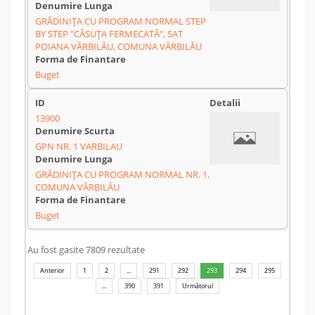
GRĂDINIȚA CU PROGRAM NORMAL STEP
BY STEP "CĂSUȚA FERMECATĂ", SAT
POIANA VĂRBILĂU, COMUNA VĂRBILĂU
Buget
13900
GPN NR. 1 VARBILAU
GRĂDINIȚA CU PROGRAM NORMAL NR. 1,
COMUNA VĂRBILĂU
Buget
Au fost gasite 7809 rezultate
Anterior
1
2
...
291
292
293
294
295
...
390
391
Următorul