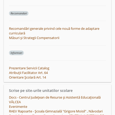
Recomandari
Recomandări generale privind cele nouă forme de adaptare
curriculară
Măsuri și Strategii Compensatorii
Informari
Prezentare Servicii Catalog
Atribuții Facilitator Art. 64
Orientare Școlară Art. 14
Scrise pe site-urile unitatilor scolare
Docs - Centrul Județean de Resurse și Asistentă Educațională
VÂLCEA
Evenimente
RAEI/ Rapoarte - Școala Gimnazială "Grigore Moisil" , Năvodari