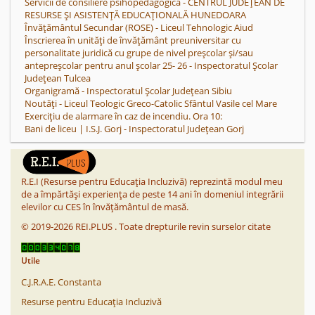
Servicii de consiliere psihopedagogica - CENTRUL JUDEȚEAN DE
RESURSE ȘI ASISTENȚĂ EDUCAȚIONALĂ HUNEDOARA
Învățământul Secundar (ROSE) - Liceul Tehnologic Aiud
Înscrierea în unități de învățământ preuniversitar cu
personalitate juridică cu grupe de nivel preșcolar și/sau
antepreșcolar pentru anul școlar 25- 26 - Inspectoratul Școlar
Județean Tulcea
Organigramă - Inspectoratul Școlar Județean Sibiu
Noutăți - Liceul Teologic Greco-Catolic Sfântul Vasile cel Mare
Exercițiu de alarmare în caz de incendiu. Ora 10:
Bani de liceu | I.S.J. Gorj - Inspectoratul Județean Gorj
R.E.I (Resurse pentru Educația Incluzivă) reprezintă modul meu
de a împărtăși experiența de peste 14 ani în domeniul integrării
elevilor cu CES în învățământul de masă.
©
2019-2026
REI.PLUS
.
Toate drepturile revin surselor citate
Utile
C.J.R.A.E. Constanta
Resurse pentru Educația Incluzivă