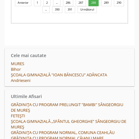
Anterior
1
2
...
286
287
288
289
290
...
390
391
Următorul
Cele mai cautate
MURES
Bihor
ȘCOALA GIMNAZIALĂ "IOAN BĂNCESCU" ADÂNCATA
Andrieseni
Ultimile Afisari
GRĂDINIȚA CU PROGRAM PRELUNGIT "BAMBI" SÂNGEORGIU
DE MUREȘ
FETEŞTI
ȘCOALA GIMNAZIALĂ „SFÂNTUL GHEORGHE” SÂNGEORGIU DE
MUREȘ
GRĂDINIȚA CU PROGRAM NORMAL, COMUNA CEAHLĂU
GRĂDINIȚA CU PROGRAM NORMAL CĂIANU MARE