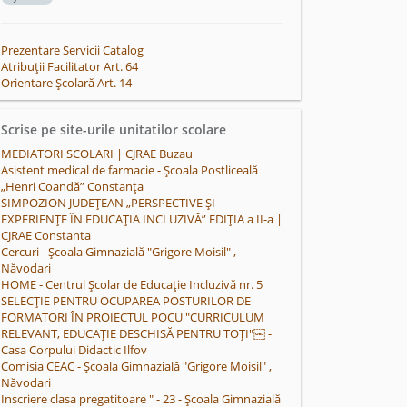
Prezentare Servicii Catalog
Atribuții Facilitator Art. 64
Orientare Școlară Art. 14
Scrise pe site-urile unitatilor scolare
MEDIATORI SCOLARI | CJRAE Buzau
Asistent medical de farmacie - Şcoala Postliceală
„Henri Coandă” Constanţa
SIMPOZION JUDEȚEAN „PERSPECTIVE ŞI
EXPERIENŢE ÎN EDUCAŢIA INCLUZIVĂ” EDIŢIA a II-a |
CJRAE Constanta
Cercuri - Școala Gimnazială "Grigore Moisil" ,
Năvodari
HOME - Centrul Școlar de Educație Incluzivă nr. 5
SELECȚIE PENTRU OCUPAREA POSTURILOR DE
FORMATORI ÎN PROIECTUL POCU "CURRICULUM
RELEVANT, EDUCAȚIE DESCHISĂ PENTRU TOȚI"￼ -
Casa Corpului Didactic Ilfov
Comisia CEAC - Școala Gimnazială "Grigore Moisil" ,
Năvodari
Inscriere clasa pregatitoare " - 23 - Școala Gimnazială