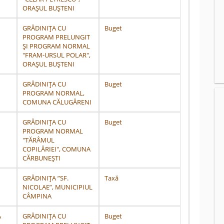
ORAȘUL BUȘTENI
GRĂDINIȚA CU
Buget
PROGRAM PRELUNGIT
ȘI PROGRAM NORMAL
"FRAM-URSUL POLAR",
ORAȘUL BUȘTENI
GRĂDINIȚA CU
Buget
PROGRAM NORMAL,
COMUNA CĂLUGĂRENI
GRĂDINIȚA CU
Buget
PROGRAM NORMAL
"TĂRÂMUL
COPILĂRIEI", COMUNA
CĂRBUNEȘTI
GRĂDINIȚA ”SF.
Taxă
NICOLAE”, MUNICIPIUL
CÂMPINA
A
GRĂDINIȚA CU
Buget