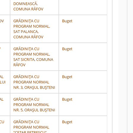
DOMNEASCĂ,
COMUNA RÂFOV
OV
GRĂDINIȚA CU
Buget
PROGRAM NORMAL,
SAT PALANCA,
COMUNA RÂFOV
V
GRĂDINIȚA CU
Buget
PROGRAM NORMAL,
SAT SICRITA, COMUNA
RÂFOV
AL
GRĂDINIȚA CU
Buget
LUI
PROGRAM NORMAL
NR. 3, ORAȘUL BUȘTENI
AL
GRĂDINIȚA CU
Buget
PROGRAM NORMAL
NR. 5, ORAȘUL BUȘTENI
CU
GRĂDINIȚA CU
Buget
PROGRAM NORMAL
"CEZAR PETRESCU",