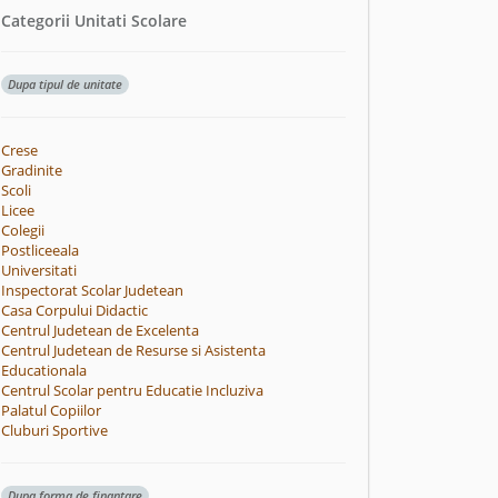
Categorii Unitati Scolare
Dupa tipul de unitate
Crese
Gradinite
Scoli
Licee
Colegii
Postliceeala
Universitati
Inspectorat Scolar Judetean
Casa Corpului Didactic
Centrul Judetean de Excelenta
Centrul Judetean de Resurse si Asistenta
Educationala
Centrul Scolar pentru Educatie Incluziva
Palatul Copiilor
Cluburi Sportive
Dupa forma de finantare