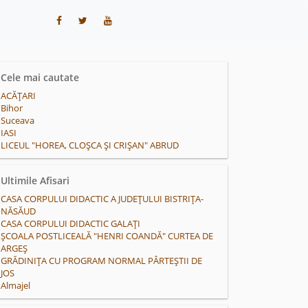
Cele mai cautate
ACĂŢARI
Bihor
Suceava
IASI
LICEUL "HOREA, CLOȘCA ȘI CRIȘAN" ABRUD
Ultimile Afisari
CASA CORPULUI DIDACTIC A JUDEȚULUI BISTRIȚA-
NĂSĂUD
CASA CORPULUI DIDACTIC GALAȚI
ȘCOALA POSTLICEALĂ "HENRI COANDĂ" CURTEA DE
ARGEȘ
GRĂDINIȚA CU PROGRAM NORMAL PÂRTEȘTII DE
JOS
Almajel