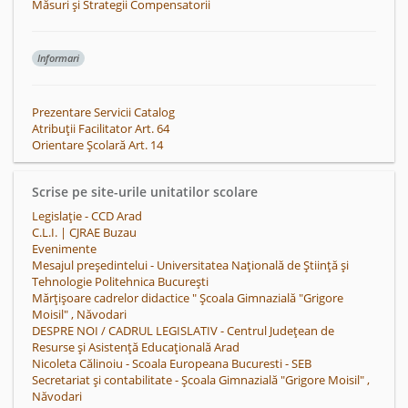
Măsuri și Strategii Compensatorii
Informari
Prezentare Servicii Catalog
Atribuții Facilitator Art. 64
Orientare Școlară Art. 14
Scrise pe site-urile unitatilor scolare
Legislație - CCD Arad
C.L.I. | CJRAE Buzau
Evenimente
Mesajul președintelui - Universitatea Națională de Știință și
Tehnologie Politehnica București
Mărțișoare cadrelor didactice " Școala Gimnazială "Grigore
Moisil" , Năvodari
DESPRE NOI / CADRUL LEGISLATIV - Centrul Județean de
Resurse și Asistență Educațională Arad
Nicoleta Călinoiu - Scoala Europeana Bucuresti - SEB
Secretariat și contabilitate - Școala Gimnazială "Grigore Moisil" ,
Năvodari