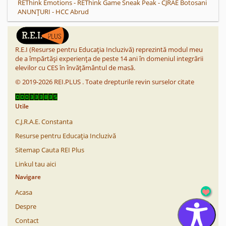
REThink Emotions - REThink Game Sneak Peak - CJRAE Botosani
ANUNȚURI - HCC Abrud
R.E.I (Resurse pentru Educația Incluzivă) reprezintă modul meu
de a împărtăși experiența de peste 14 ani în domeniul integrării
elevilor cu CES în învățământul de masă.
©
2019-2026
REI.PLUS
.
Toate drepturile revin surselor citate
Utile
C.J.R.A.E. Constanta
Resurse pentru Educația Incluzivă
Sitemap Cauta REI Plus
Linkul tau aici
Navigare
Acasa
Despre
Contact