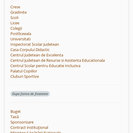
Crese
Gradinite
Scoli
Licee
Colegii
Postliceeala
Universitati
Inspectorat Scolar Judetean
Casa Corpului Didactic
Centrul Judetean de Excelenta
Centrul Judetean de Resurse si Asistenta Educationala
Centrul Scolar pentru Educatie Incluziva
Palatul Copiilor
Cluburi Sportive
Dupa forma de finantare
Buget
Taxă
Sponsorizare
Contract instituțional
Ministerul Apărării Naționale