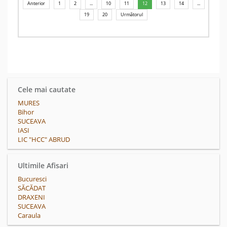
Anterior
1
2
...
10
11
12
13
14
...
19
20
Următorul
Cele mai cautate
MURES
Bihor
SUCEAVA
IASI
LIC "HCC" ABRUD
Ultimile Afisari
Bucuresci
SĂCĂDAT
DRAXENI
SUCEAVA
Caraula