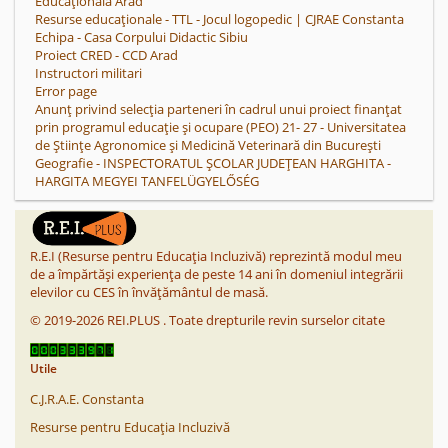
Educațională Arad
Resurse educaționale - TTL - Jocul logopedic | CJRAE Constanta
Echipa - Casa Corpului Didactic Sibiu
Proiect CRED - CCD Arad
Instructori militari
Error page
Anunț privind selecția parteneri în cadrul unui proiect finanțat
prin programul educație și ocupare (PEO) 21- 27 - Universitatea
de Științe Agronomice și Medicină Veterinară din București
Geografie - INSPECTORATUL ȘCOLAR JUDEȚEAN HARGHITA -
HARGITA MEGYEI TANFELÜGYELŐSÉG
R.E.I (Resurse pentru Educația Incluzivă) reprezintă modul meu
de a împărtăși experiența de peste 14 ani în domeniul integrării
elevilor cu CES în învățământul de masă.
©
2019-2026
REI.PLUS
.
Toate drepturile revin surselor citate
Utile
C.J.R.A.E. Constanta
Resurse pentru Educația Incluzivă