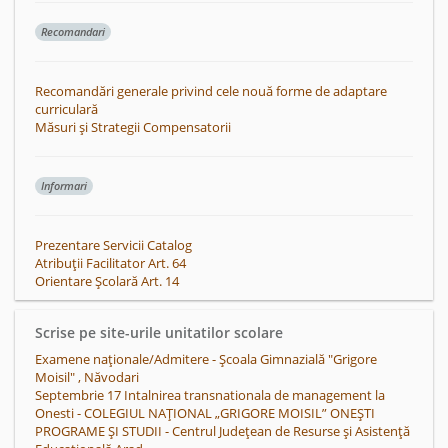
Recomandari
Recomandări generale privind cele nouă forme de adaptare
curriculară
Măsuri și Strategii Compensatorii
Informari
Prezentare Servicii Catalog
Atribuții Facilitator Art. 64
Orientare Școlară Art. 14
Scrise pe site-urile unitatilor scolare
Examene naționale/Admitere - Școala Gimnazială "Grigore
Moisil" , Năvodari
Septembrie 17 Intalnirea transnationala de management la
Onesti - COLEGIUL NAŢIONAL „GRIGORE MOISIL” ONEŞTI
PROGRAME ȘI STUDII - Centrul Județean de Resurse și Asistență