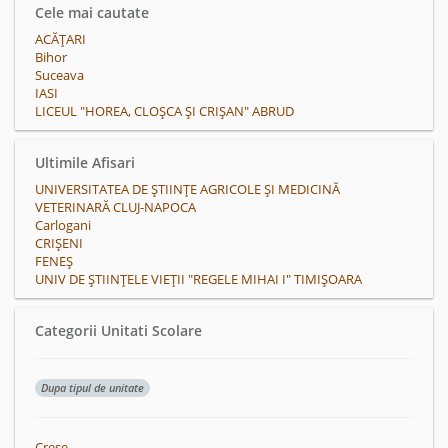
Cele mai cautate
ACĂŢARI
Bihor
Suceava
IASI
LICEUL "HOREA, CLOȘCA ȘI CRIȘAN" ABRUD
Ultimile Afisari
UNIVERSITATEA DE ȘTIINȚE AGRICOLE ȘI MEDICINĂ
VETERINARĂ CLUJ-NAPOCA
Carlogani
CRIŞENI
FENEŞ
UNIV DE ȘTIINȚELE VIEȚII "REGELE MIHAI I" TIMIȘOARA
Categorii Unitati Scolare
Dupa tipul de unitate
Crese