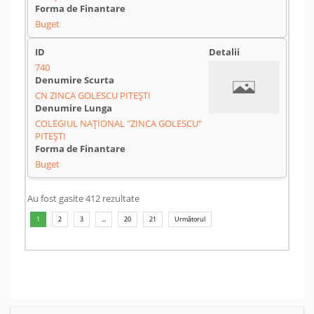
Buget
740
CN ZINCA GOLESCU PITEȘTI
COLEGIUL NAȚIONAL "ZINCA GOLESCU"
PITEȘTI
Buget
Au fost gasite 412 rezultate
1
2
3
...
20
21
Următorul