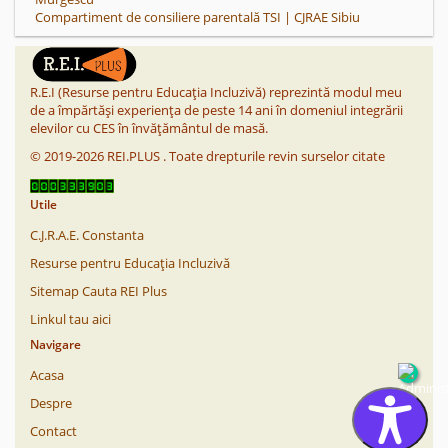
Compartiment de consiliere parentală TSI | CJRAE Sibiu
R.E.I (Resurse pentru Educația Incluzivă) reprezintă modul meu
de a împărtăși experiența de peste 14 ani în domeniul integrării
elevilor cu CES în învățământul de masă.
©
2019-2026
REI.PLUS
.
Toate drepturile revin surselor citate
Utile
C.J.R.A.E. Constanta
Resurse pentru Educația Incluzivă
Sitemap Cauta REI Plus
Linkul tau aici
Navigare
Acasa
Despre
Contact