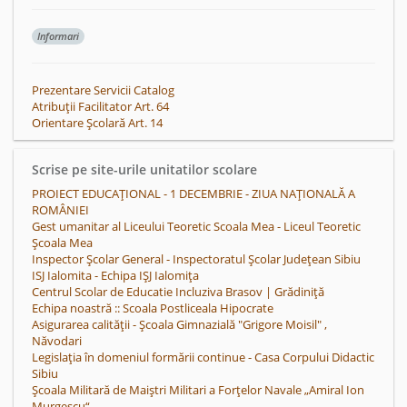
Informari
Prezentare Servicii Catalog
Atribuții Facilitator Art. 64
Orientare Școlară Art. 14
Scrise pe site-urile unitatilor scolare
PROIECT EDUCAȚIONAL - 1 DECEMBRIE - ZIUA NAȚIONALĂ A
ROMÂNIEI
Gest umanitar al Liceului Teoretic Scoala Mea - Liceul Teoretic
Școala Mea
Inspector Școlar General - Inspectoratul Școlar Județean Sibiu
ISJ Ialomita - Echipa IŞJ Ialomiţa
Centrul Scolar de Educatie Incluziva Brasov | Grădiniţă
Echipa noastră :: Scoala Postliceala Hipocrate
Asigurarea calităţii - Școala Gimnazială "Grigore Moisil" ,
Năvodari
Legislația în domeniul formării continue - Casa Corpului Didactic
Sibiu
Școala Militară de Maiștri Militari a Forțelor Navale „Amiral Ion
Murgescu“