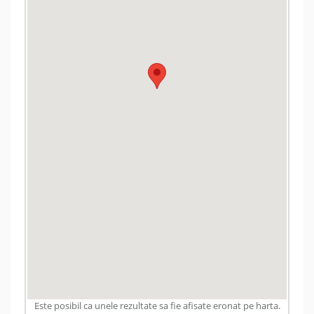
Este posibil ca unele rezultate sa fie afisate eronat pe harta.