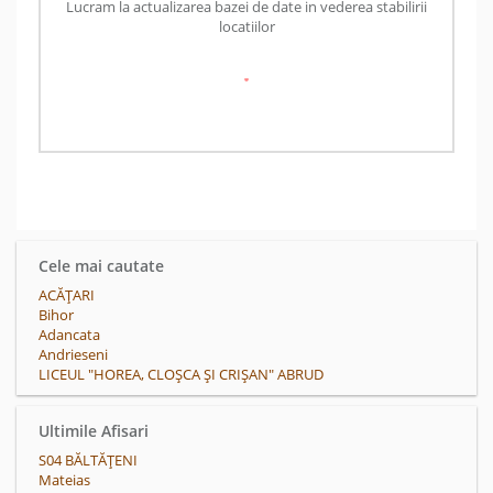
Lucram la actualizarea bazei de date in vederea stabilirii
locatiilor
Cele mai cautate
ACĂŢARI
Bihor
Adancata
Andrieseni
LICEUL "HOREA, CLOȘCA ȘI CRIȘAN" ABRUD
Ultimile Afisari
S04 BĂLTĂȚENI
Mateias