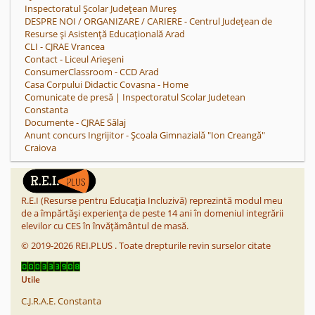
Inspectoratul Școlar Județean Mureș
DESPRE NOI / ORGANIZARE / CARIERE - Centrul Județean de
Resurse și Asistență Educațională Arad
CLI - CJRAE Vrancea
Contact - Liceul Arieșeni
ConsumerClassroom - CCD Arad
Casa Corpului Didactic Covasna - Home
Comunicate de presă | Inspectoratul Scolar Judetean
Constanta
Documente - CJRAE Sălaj
Anunt concurs Ingrijitor - Școala Gimnazială "Ion Creangă"
Craiova
R.E.I (Resurse pentru Educația Incluzivă) reprezintă modul meu
de a împărtăși experiența de peste 14 ani în domeniul integrării
elevilor cu CES în învățământul de masă.
©
2019-2026
REI.PLUS
.
Toate drepturile revin surselor citate
Utile
C.J.R.A.E. Constanta