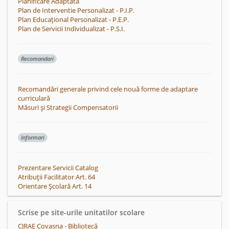
Planificare Adaptata
Plan de Interventie Personalizat - P.I.P.
Plan Educațional Personalizat - P.E.P.
Plan de Servicii Individualizat - P.S.I.
Recomandari
Recomandări generale privind cele nouă forme de adaptare
curriculară
Măsuri și Strategii Compensatorii
Informari
Prezentare Servicii Catalog
Atribuții Facilitator Art. 64
Orientare Școlară Art. 14
Scrise pe site-urile unitatilor scolare
CJRAE Covasna - Bibliotecă