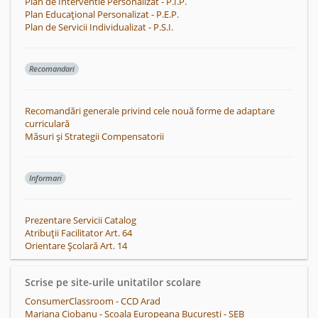
Plan de Interventie Personalizat - P.I.P.
Plan Educațional Personalizat - P.E.P.
Plan de Servicii Individualizat - P.S.I.
Recomandari
Recomandări generale privind cele nouă forme de adaptare
curriculară
Măsuri și Strategii Compensatorii
Informari
Prezentare Servicii Catalog
Atribuții Facilitator Art. 64
Orientare Școlară Art. 14
Scrise pe site-urile unitatilor scolare
ConsumerClassroom - CCD Arad
Mariana Ciobanu - Scoala Europeana Bucuresti - SEB