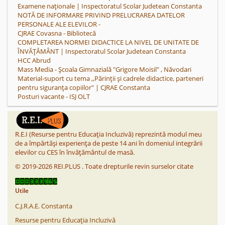
Examene naționale | Inspectoratul Scolar Judetean Constanta
NOTĂ DE INFORMARE PRIVIND PRELUCRAREA DATELOR
PERSONALE ALE ELEVILOR -
CJRAE Covasna - Bibliotecă
COMPLETAREA NORMEI DIDACTICE LA NIVEL DE UNITATE DE
ÎNVĂȚĂMÂNT | Inspectoratul Scolar Judetean Constanta
HCC Abrud
Mass Media - Școala Gimnazială "Grigore Moisil" , Năvodari
Material-suport cu tema ,,Părinții și cadrele didactice, parteneri
pentru siguranța copiilor" | CJRAE Constanta
Posturi vacante - ISJ OLT
R.E.I (Resurse pentru Educația Incluzivă) reprezintă modul meu
de a împărtăși experiența de peste 14 ani în domeniul integrării
elevilor cu CES în învățământul de masă.
©
2019-2026
REI.PLUS
.
Toate drepturile revin surselor citate
Utile
C.J.R.A.E. Constanta
Resurse pentru Educația Incluzivă