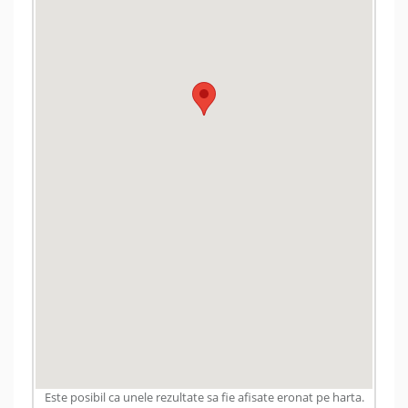
Este posibil ca unele rezultate sa fie afisate eronat pe harta.