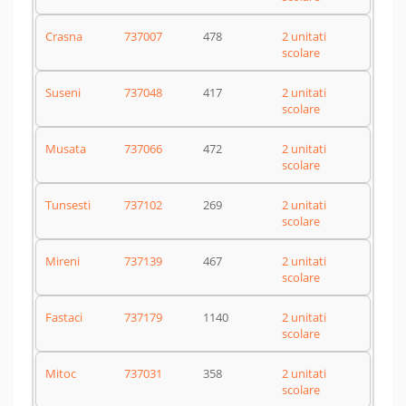
Crasna
737007
478
2 unitati
scolare
Suseni
737048
417
2 unitati
scolare
Musata
737066
472
2 unitati
scolare
Tunsesti
737102
269
2 unitati
scolare
Mireni
737139
467
2 unitati
scolare
Fastaci
737179
1140
2 unitati
scolare
Mitoc
737031
358
2 unitati
scolare