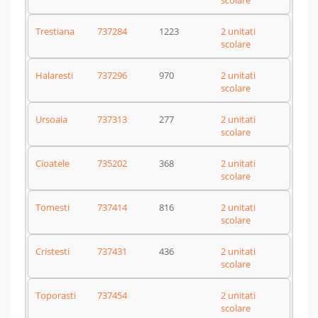
scolare
Trestiana
737284
1223
2 unitati
scolare
Halaresti
737296
970
2 unitati
scolare
Ursoaia
737313
277
2 unitati
scolare
Cioatele
735202
368
2 unitati
scolare
Tomesti
737414
816
2 unitati
scolare
Cristesti
737431
436
2 unitati
scolare
Toporasti
737454
2 unitati
scolare