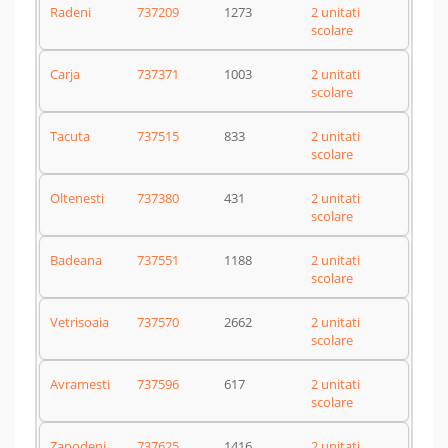
Radeni
737209
1273
2 unitati
scolare
Carja
737371
1003
2 unitati
scolare
Tacuta
737515
833
2 unitati
scolare
Oltenesti
737380
431
2 unitati
scolare
Badeana
737551
1188
2 unitati
scolare
Vetrisoaia
737570
2662
2 unitati
scolare
Avramesti
737596
617
2 unitati
scolare
Zapodeni
737625
1416
2 unitati