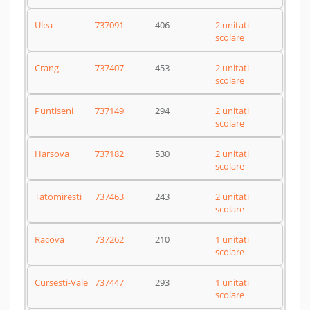
Ulea
737091
406
2 unitati
scolare
Crang
737407
453
2 unitati
scolare
Puntiseni
737149
294
2 unitati
scolare
Harsova
737182
530
2 unitati
scolare
Tatomiresti
737463
243
2 unitati
scolare
Racova
737262
210
1 unitati
scolare
Cursesti-Vale
737447
293
1 unitati
scolare