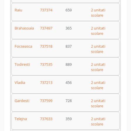
Raiu
737374
659
2 unitati
scolare
Brahasoaia
737497
365
2 unitati
scolare
Focseasca
737518
837
2 unitati
scolare
Todiresti
737535
889
2 unitati
scolare
Vladia
737213
456
2 unitati
scolare
Gardesti
737599
728
2 unitati
scolare
Telejna
737633
359
2 unitati
scolare