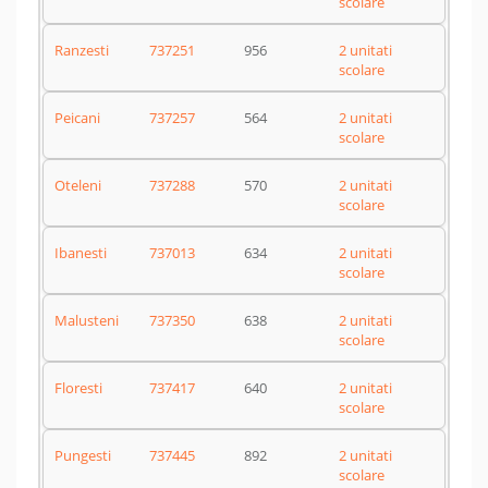
scolare
Ranzesti
737251
956
2 unitati
scolare
Peicani
737257
564
2 unitati
scolare
Oteleni
737288
570
2 unitati
scolare
Ibanesti
737013
634
2 unitati
scolare
Malusteni
737350
638
2 unitati
scolare
Floresti
737417
640
2 unitati
scolare
Pungesti
737445
892
2 unitati
scolare