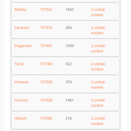
Rafaila
737541
1835
2 unitati
scolare
Sarateni
737376
304
2 unitati
scolare
Poganesti
737491
1099
2 unitati
scolare
Tarzii
737383
922
2 unitati
scolare
Voinesti
737595
373
2 unitati
scolare
Vutcani
737620
1481
2 unitati
scolare
Albesti
737005
216
2 unitati
scolare