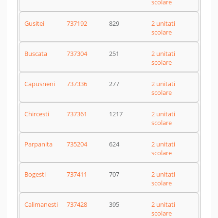
scolare
Gusitei
737192
829
2 unitati
scolare
Buscata
737304
251
2 unitati
scolare
Capusneni
737336
277
2 unitati
scolare
Chircesti
737361
1217
2 unitati
scolare
Parpanita
735204
624
2 unitati
scolare
Bogesti
737411
707
2 unitati
scolare
Calimanesti
737428
395
2 unitati
scolare