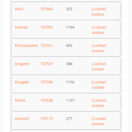
Idrici
737469
353
2 unitati
scolare
Suletea
737505
1194
2 unitati
scolare
Protopopesti
737521
683
2 unitati
scolare
Dragesti
737537
388
2 unitati
scolare
Doagele
737206
1156
2 unitati
scolare
Simila
737638
1137
2 unitati
scolare
Averesti
737115
277
2 unitati
scolare