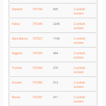
Danesti
737160
605
2 unitati
scolare
Falciu
737245
2245
2 unitati
scolare
Gara Banca
737027
1146
2 unitati
scolare
Gagesti
737255
494
2 unitati
scolare
Trohan
737266
270
2 unitati
scolare
Hoceni
737285
512
2 unitati
scolare
Recea
737297
411
2 unitati
scolare