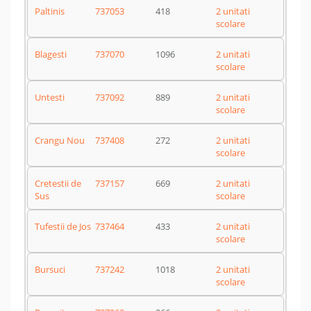
Paltinis
737053
418
2 unitati
scolare
Blagesti
737070
1096
2 unitati
scolare
Untesti
737092
889
2 unitati
scolare
Crangu Nou
737408
272
2 unitati
scolare
Cretestii de
737157
669
2 unitati
Sus
scolare
Tufestii de Jos
737464
433
2 unitati
scolare
Bursuci
737242
1018
2 unitati
scolare