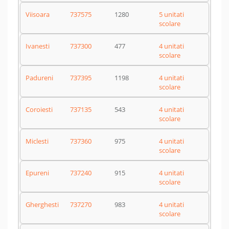
Viisoara
737575
1280
5 unitati
scolare
Ivanesti
737300
477
4 unitati
scolare
Padureni
737395
1198
4 unitati
scolare
Coroiesti
737135
543
4 unitati
scolare
Miclesti
737360
975
4 unitati
scolare
Epureni
737240
915
4 unitati
scolare
Gherghesti
737270
983
4 unitati
scolare