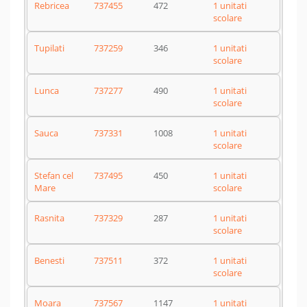
Rebricea
737455
472
1 unitati
scolare
Tupilati
737259
346
1 unitati
scolare
Lunca
737277
490
1 unitati
scolare
Sauca
737331
1008
1 unitati
scolare
Stefan cel
737495
450
1 unitati
Mare
scolare
Rasnita
737329
287
1 unitati
scolare
Benesti
737511
372
1 unitati
scolare
Moara
737567
1147
1 unitati