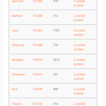
Giurcani
737256
579
2 unitati
scolare
Barbosi
737286
712
2 unitati
scolare
Laza
737325
1767
2 unitati
scolare
Otetoaia
737346
776
2 unitati
scolare
Murgeni
737370
3612
2 unitati
scolare
Poienesti
737415
791
2 unitati
scolare
Rusi
737439
408
2 unitati
scolare
Teisoru
737332
514
2 unitati