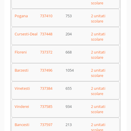
scolare
Pogana
737410
753
2 unitati
scolare
Cursesti-Deal
737448
204
2 unitati
scolare
Floreni
737372
668
2 unitati
scolare
Barzesti
737496
1054
2 unitati
scolare
Vinetesti
737384
655
2 unitati
scolare
Vinderei
737585
934
2 unitati
scolare
Bancesti
737597
213
2 unitati
scolare