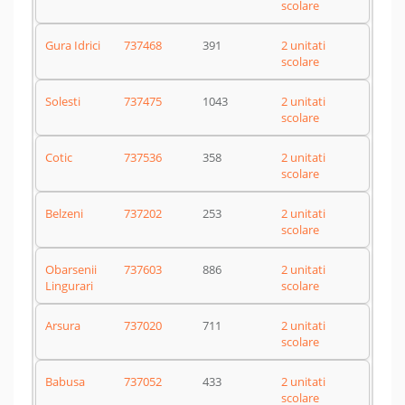
scolare
Gura Idrici
737468
391
2 unitati
scolare
Solesti
737475
1043
2 unitati
scolare
Cotic
737536
358
2 unitati
scolare
Belzeni
737202
253
2 unitati
scolare
Obarsenii
737603
886
2 unitati
Lingurari
scolare
Arsura
737020
711
2 unitati
scolare
Babusa
737052
433
2 unitati
scolare