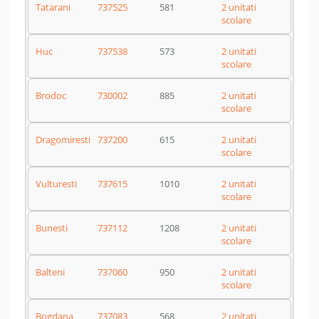
Tatarani
737525
581
2 unitati
scolare
Huc
737538
573
2 unitati
scolare
Brodoc
730002
885
2 unitati
scolare
Dragomiresti
737200
615
2 unitati
scolare
Vulturesti
737615
1010
2 unitati
scolare
Bunesti
737112
1208
2 unitati
scolare
Balteni
737060
950
2 unitati
scolare
Bogdana
737083
568
2 unitati