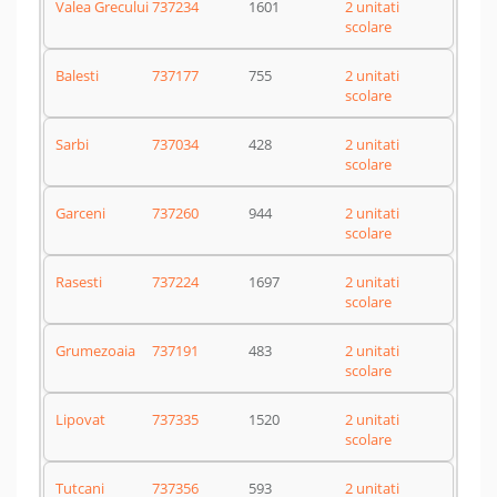
Valea Grecului
737234
1601
2 unitati
scolare
Balesti
737177
755
2 unitati
scolare
Sarbi
737034
428
2 unitati
scolare
Garceni
737260
944
2 unitati
scolare
Rasesti
737224
1697
2 unitati
scolare
Grumezoaia
737191
483
2 unitati
scolare
Lipovat
737335
1520
2 unitati
scolare
Tutcani
737356
593
2 unitati