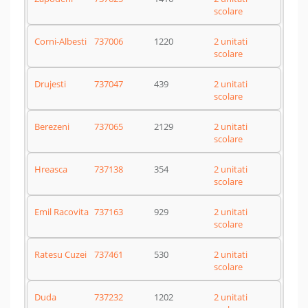
scolare
Corni-Albesti
737006
1220
2 unitati
scolare
Drujesti
737047
439
2 unitati
scolare
Berezeni
737065
2129
2 unitati
scolare
Hreasca
737138
354
2 unitati
scolare
Emil Racovita
737163
929
2 unitati
scolare
Ratesu Cuzei
737461
530
2 unitati
scolare
Duda
737232
1202
2 unitati