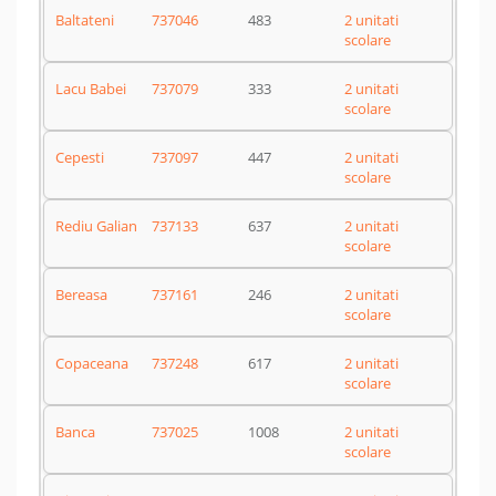
Baltateni
737046
483
2 unitati
scolare
Lacu Babei
737079
333
2 unitati
scolare
Cepesti
737097
447
2 unitati
scolare
Rediu Galian
737133
637
2 unitati
scolare
Bereasa
737161
246
2 unitati
scolare
Copaceana
737248
617
2 unitati
scolare
Banca
737025
1008
2 unitati
scolare