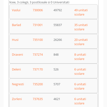
licee, 3 colegii, 3 postliceale si 0 Universitati
Vaslui
730006
49792
49 unitati
scolare
Barlad
731001
55837
35 unitati
scolare
Husi
735100
26266
20 unitati
scolare
Draxeni
737274
848
8 unitati
scolare
Deleni
737170
526
6 unitati
scolare
Negresti
735200
5707
6 unitati
scolare
Zorleni
737635
4621
6 unitati
scolare