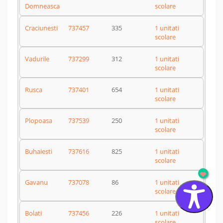
Domneasca
scolare
Craciunesti
737457
335
1 unitati
scolare
Vadurile
737299
312
1 unitati
scolare
Rusca
737401
654
1 unitati
scolare
Plopoasa
737539
250
1 unitati
scolare
Buhaiesti
737616
825
1 unitati
scolare
Gavanu
737078
86
1 unitati
scolare
Bolati
737456
226
1 unitati
scolare