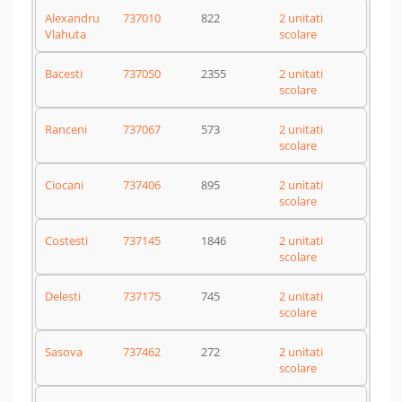
Alexandru
737010
822
2 unitati
Vlahuta
scolare
Bacesti
737050
2355
2 unitati
scolare
Ranceni
737067
573
2 unitati
scolare
Ciocani
737406
895
2 unitati
scolare
Costesti
737145
1846
2 unitati
scolare
Delesti
737175
745
2 unitati
scolare
Sasova
737462
272
2 unitati
scolare