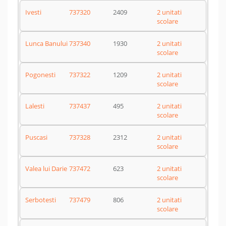
Ivesti
737320
2409
2 unitati
scolare
Lunca Banului
737340
1930
2 unitati
scolare
Pogonesti
737322
1209
2 unitati
scolare
Lalesti
737437
495
2 unitati
scolare
Puscasi
737328
2312
2 unitati
scolare
Valea lui Darie
737472
623
2 unitati
scolare
Serbotesti
737479
806
2 unitati
scolare