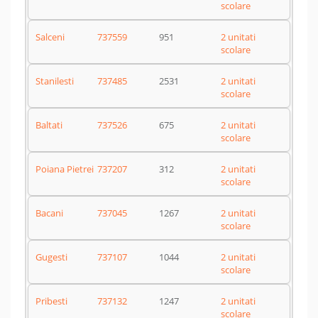
scolare
Salceni
737559
951
2 unitati
scolare
Stanilesti
737485
2531
2 unitati
scolare
Baltati
737526
675
2 unitati
scolare
Poiana Pietrei
737207
312
2 unitati
scolare
Bacani
737045
1267
2 unitati
scolare
Gugesti
737107
1044
2 unitati
scolare
Pribesti
737132
1247
2 unitati
scolare