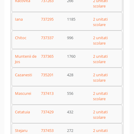
Racovita
737263
266
2 unitati
scolare
Iana
737295
1185
2 unitati
scolare
Chitoc
737337
996
2 unitati
scolare
Muntenii de
737365
1760
2 unitati
Jos
scolare
Cazanesti
735201
428
2 unitati
scolare
Mascurei
737413
556
2 unitati
scolare
Cetatuia
737429
432
2 unitati
scolare
Stejaru
737453
272
2 unitati