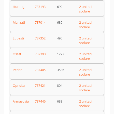
Hurdugi
737193
699
2 unitati
scolare
Manzati
737014
680
2 unitati
scolare
Lupesti
737352
495
2 unitati
scolare
Osesti
737390
1277
2 unitati
scolare
Perieni
737405
3536
2 unitati
scolare
Oprisita
737421
804
2 unitati
scolare
Armasoaia
737446
633
2 unitati
scolare