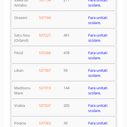
Valea lui
537154
271
Fara unitati
Antaloc
scolare.
Oraseni
537184
Fara unitati
scolare.
Satu Nou
537227
461
Fara unitati
(Ocland)
scolare.
Fitod
537266
478
Fara unitati
scolare.
Liban
537307
59
Fara unitati
scolare.
Medisoru
537319
144
Fara unitati
Mare
scolare.
Vrabia
537337
205
Fara unitati
scolare.
Poiana
537363
39
Fara unitati