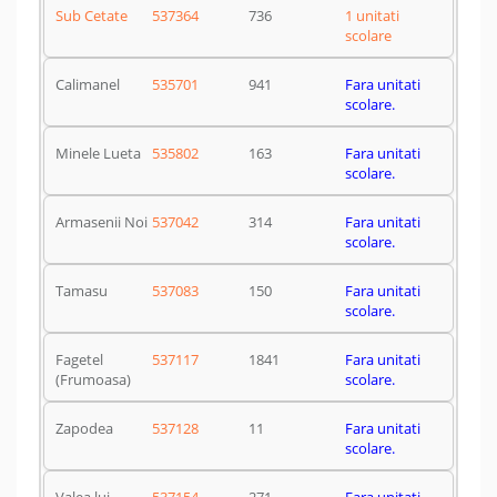
Sub Cetate
537364
736
1 unitati
scolare
Calimanel
535701
941
Fara unitati
scolare.
Minele Lueta
535802
163
Fara unitati
scolare.
Armasenii Noi
537042
314
Fara unitati
scolare.
Tamasu
537083
150
Fara unitati
scolare.
Fagetel
537117
1841
Fara unitati
(Frumoasa)
scolare.
Zapodea
537128
11
Fara unitati
scolare.