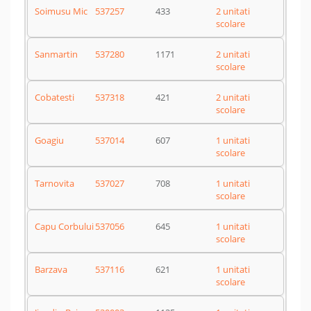
Soimusu Mic
537257
433
2 unitati
scolare
Sanmartin
537280
1171
2 unitati
scolare
Cobatesti
537318
421
2 unitati
scolare
Goagiu
537014
607
1 unitati
scolare
Tarnovita
537027
708
1 unitati
scolare
Capu Corbului
537056
645
1 unitati
scolare
Barzava
537116
621
1 unitati
scolare