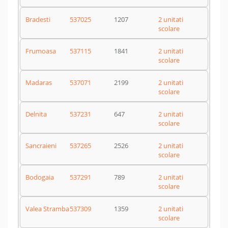
Bradesti
537025
1207
2 unitati
scolare
Frumoasa
537115
1841
2 unitati
scolare
Madaras
537071
2199
2 unitati
scolare
Delnita
537231
647
2 unitati
scolare
Sancraieni
537265
2526
2 unitati
scolare
Bodogaia
537291
789
2 unitati
scolare
Valea Stramba
537309
1359
2 unitati
scolare