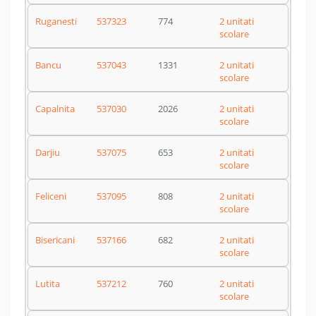
Ruganesti
537323
774
2 unitati
scolare
Bancu
537043
1331
2 unitati
scolare
Capalnita
537030
2026
2 unitati
scolare
Darjiu
537075
653
2 unitati
scolare
Feliceni
537095
808
2 unitati
scolare
Bisericani
537166
682
2 unitati
scolare
Lutita
537212
760
2 unitati
scolare