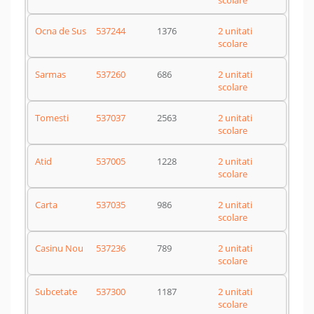
scolare
Ocna de Sus
537244
1376
2 unitati
scolare
Sarmas
537260
686
2 unitati
scolare
Tomesti
537037
2563
2 unitati
scolare
Atid
537005
1228
2 unitati
scolare
Carta
537035
986
2 unitati
scolare
Casinu Nou
537236
789
2 unitati
scolare
Subcetate
537300
1187
2 unitati
scolare