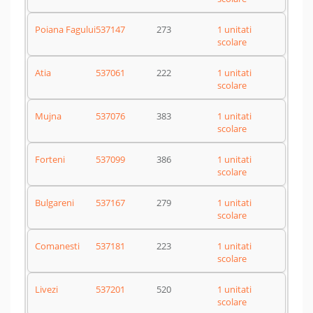
Poiana Fagului
537147
273
1 unitati
scolare
Atia
537061
222
1 unitati
scolare
Mujna
537076
383
1 unitati
scolare
Forteni
537099
386
1 unitati
scolare
Bulgareni
537167
279
1 unitati
scolare
Comanesti
537181
223
1 unitati
scolare
Livezi
537201
520
1 unitati
scolare