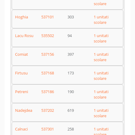
scolare
Hoghia
537101
303
1 unitati
scolare
Lacu Rosu
535502
94
1 unitati
scolare
Comiat
537156
397
1 unitati
scolare
Firtusu
537168
173
1 unitati
scolare
Petreni
537186
190
1 unitati
scolare
Nadejdea
537202
619
1 unitati
scolare
Calnaci
537301
258
1 unitati
scolare