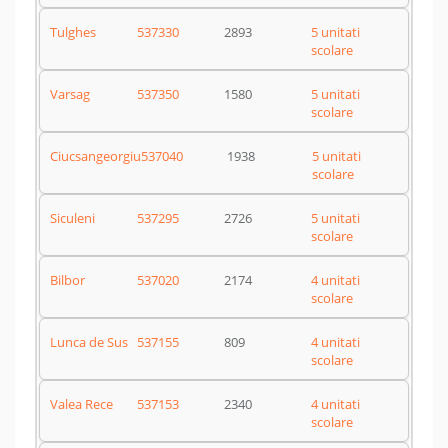
Tulghes
537330
2893
5 unitati
scolare
Varsag
537350
1580
5 unitati
scolare
Ciucsangeorgiu
537040
1938
5 unitati
scolare
Siculeni
537295
2726
5 unitati
scolare
Bilbor
537020
2174
4 unitati
scolare
Lunca de Sus
537155
809
4 unitati
scolare
Valea Rece
537153
2340
4 unitati
scolare