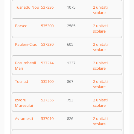
Tusnadu Nou
537336
1075
2 unitati
scolare
Borsec
535300
2585
2 unitati
scolare
Pauleni-Ciuc
537230
605
2 unitati
scolare
Porumbenii
537214
1237
2 unitati
Mari
scolare
Tusnad
535100
867
2 unitati
scolare
Izvoru
537356
753
2 unitati
Muresului
scolare
Avramesti
537010
826
2 unitati
scolare