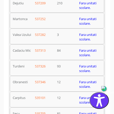
Dejutiu
537209
210
Fara unitati
scolare.
Martonca
537252
Fara unitati
scolare.
Valea Uzului
537282
3
Fara unitati
scolare.
Cadaciu Mic
537313
84
Fara unitati
scolare.
Turdeni
537326
93
Fara unitati
scolare.
Obranesti
537346
12
Fara unitati
scolare.
Carpitus
535101
12
Fara unitati
scolare.
Secu
535705
81
Fara unitati