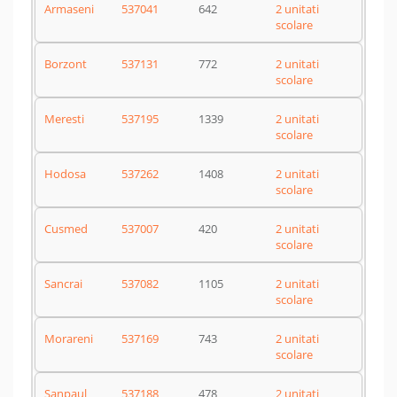
Armaseni
537041
642
2 unitati
scolare
Borzont
537131
772
2 unitati
scolare
Meresti
537195
1339
2 unitati
scolare
Hodosa
537262
1408
2 unitati
scolare
Cusmed
537007
420
2 unitati
scolare
Sancrai
537082
1105
2 unitati
scolare
Morareni
537169
743
2 unitati
scolare
Sanpaul
537188
478
2 unitati