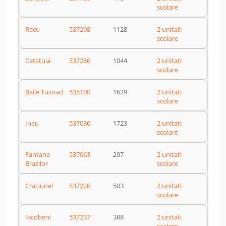
scolare
Racu
537298
1128
2 unitati
scolare
Cetatuia
537286
1044
2 unitati
scolare
Baile Tusnad
535100
1629
2 unitati
scolare
Ineu
537036
1723
2 unitati
scolare
Fantana
537063
297
2 unitati
Brazilor
scolare
Craciunel
537226
503
2 unitati
scolare
Iacobeni
537237
388
2 unitati