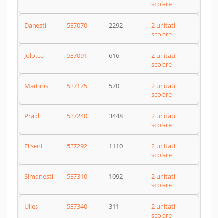
scolare
Danesti
537070
2292
2 unitati
scolare
Jolotca
537091
616
2 unitati
scolare
Martinis
537175
570
2 unitati
scolare
Praid
537240
3448
2 unitati
scolare
Eliseni
537292
1110
2 unitati
scolare
Simonesti
537310
1092
2 unitati
scolare
Ulies
537340
311
2 unitati
scolare