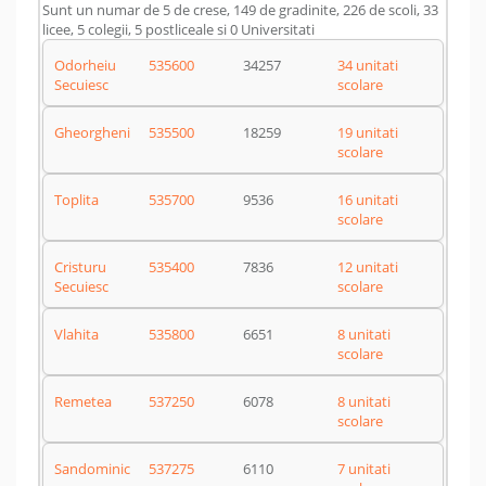
Sunt un numar de 5 de crese, 149 de gradinite, 226 de scoli, 33
licee, 5 colegii, 5 postliceale si 0 Universitati
Odorheiu
535600
34257
34 unitati
Secuiesc
scolare
Gheorgheni
535500
18259
19 unitati
scolare
Toplita
535700
9536
16 unitati
scolare
Cristuru
535400
7836
12 unitati
Secuiesc
scolare
Vlahita
535800
6651
8 unitati
scolare
Remetea
537250
6078
8 unitati
scolare
Sandominic
537275
6110
7 unitati