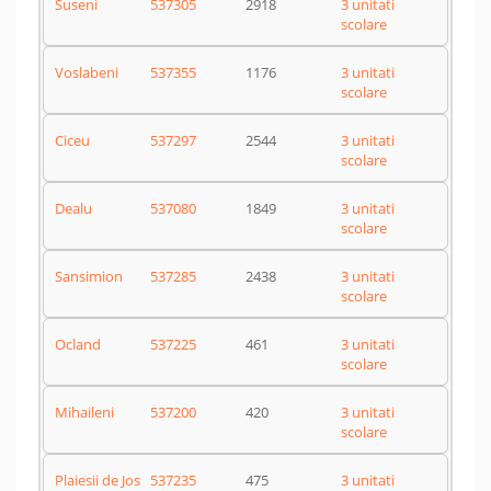
Suseni
537305
2918
3 unitati
scolare
Voslabeni
537355
1176
3 unitati
scolare
Ciceu
537297
2544
3 unitati
scolare
Dealu
537080
1849
3 unitati
scolare
Sansimion
537285
2438
3 unitati
scolare
Ocland
537225
461
3 unitati
scolare
Mihaileni
537200
420
3 unitati
scolare
Plaiesii de Jos
537235
475
3 unitati