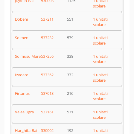
Jigodin-Bai
530003
1125
1 unitati
scolare
Dobeni
537211
551
1 unitati
scolare
Soimeni
537232
579
1 unitati
scolare
Soimusu Mare
537256
338
1 unitati
scolare
Izvoare
537362
372
1 unitati
scolare
Firtanus
537013
216
1 unitati
scolare
Valea Ugra
537161
571
1 unitati
scolare
Harghita-Bai
530002
192
1 unitati