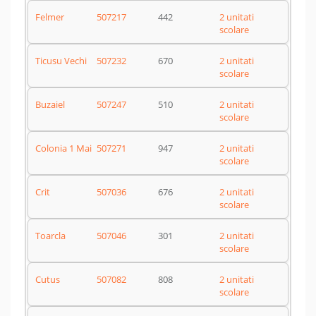
Felmer
507217
442
2 unitati
scolare
Ticusu Vechi
507232
670
2 unitati
scolare
Buzaiel
507247
510
2 unitati
scolare
Colonia 1 Mai
507271
947
2 unitati
scolare
Crit
507036
676
2 unitati
scolare
Toarcla
507046
301
2 unitati
scolare
Cutus
507082
808
2 unitati
scolare