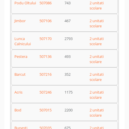
Podu Oltului
507086
743
2 unitati
scolare
Jimbor
507106
467
2 unitati
scolare
Lunca
507170
2793
2 unitati
Calnicului
scolare
Pestera
507136
493
2 unitati
scolare
Barcut
507216
352
2 unitati
scolare
Acris
507246
1175
2 unitati
scolare
Bod
507015
2200
2 unitati
scolare
Bunesti
507035
675
2 unitati