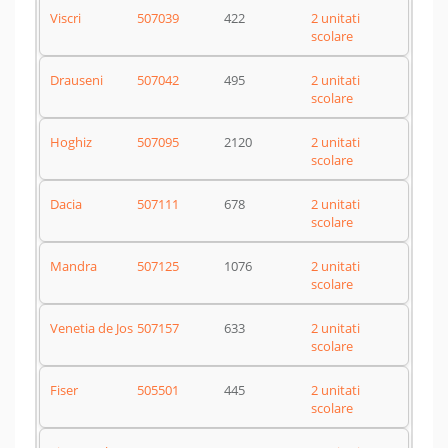
Viscri
507039
422
2 unitati
scolare
Drauseni
507042
495
2 unitati
scolare
Hoghiz
507095
2120
2 unitati
scolare
Dacia
507111
678
2 unitati
scolare
Mandra
507125
1076
2 unitati
scolare
Venetia de Jos
507157
633
2 unitati
scolare
Fiser
505501
445
2 unitati
scolare