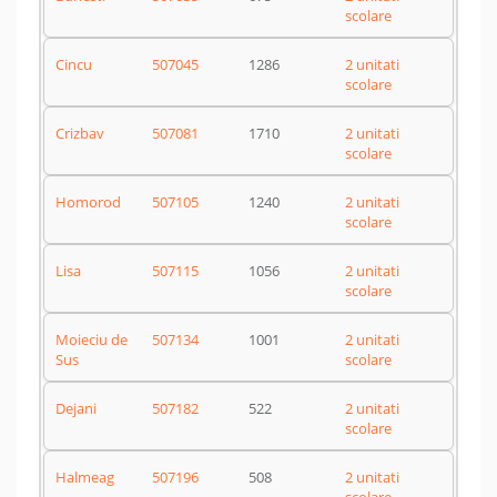
scolare
Cincu
507045
1286
2 unitati
scolare
Crizbav
507081
1710
2 unitati
scolare
Homorod
507105
1240
2 unitati
scolare
Lisa
507115
1056
2 unitati
scolare
Moieciu de
507134
1001
2 unitati
Sus
scolare
Dejani
507182
522
2 unitati
scolare
Halmeag
507196
508
2 unitati