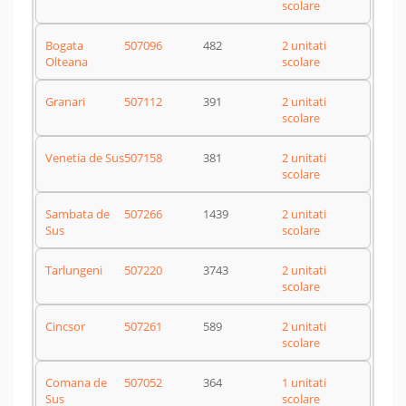
scolare
Bogata
507096
482
2 unitati
Olteana
scolare
Granari
507112
391
2 unitati
scolare
Venetia de Sus
507158
381
2 unitati
scolare
Sambata de
507266
1439
2 unitati
Sus
scolare
Tarlungeni
507220
3743
2 unitati
scolare
Cincsor
507261
589
2 unitati
scolare
Comana de
507052
364
1 unitati
Sus
scolare