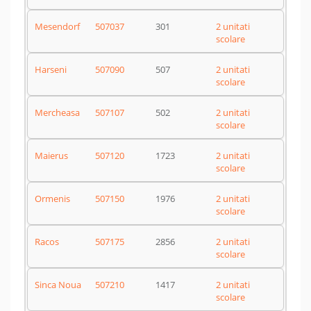
Mesendorf
507037
301
2 unitati
scolare
Harseni
507090
507
2 unitati
scolare
Mercheasa
507107
502
2 unitati
scolare
Maierus
507120
1723
2 unitati
scolare
Ormenis
507150
1976
2 unitati
scolare
Racos
507175
2856
2 unitati
scolare
Sinca Noua
507210
1417
2 unitati
scolare