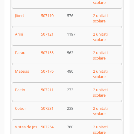
scolare
Jibert
507110
576
2 unitati
scolare
Arini
507121
1197
2 unitati
scolare
Parau
507155
563
2 unitati
scolare
Mateias
507176
480
2 unitati
scolare
Paltin
507211
273
2 unitati
scolare
Cobor
507231
238
2 unitati
scolare
Vistea de Jos
507254
760
2 unitati
scolare