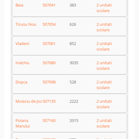
Beia
507041
383
2 unitati
scolare
Ticusu Nou
507054
626
2 unitati
scolare
Vladeni
507061
852
2 unitati
scolare
Halchiu
507080
3035
2 unitati
scolare
Dopca
507098
528
2 unitati
scolare
Moieciu de Jos
507135
2222
2 unitati
scolare
Poiana
507160
3315
2 unitati
Marului
scolare