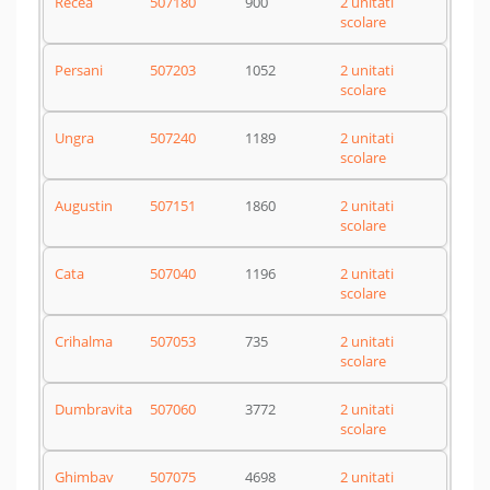
Recea
507180
900
2 unitati
scolare
Persani
507203
1052
2 unitati
scolare
Ungra
507240
1189
2 unitati
scolare
Augustin
507151
1860
2 unitati
scolare
Cata
507040
1196
2 unitati
scolare
Crihalma
507053
735
2 unitati
scolare
Dumbravita
507060
3772
2 unitati
scolare
Ghimbav
507075
4698
2 unitati