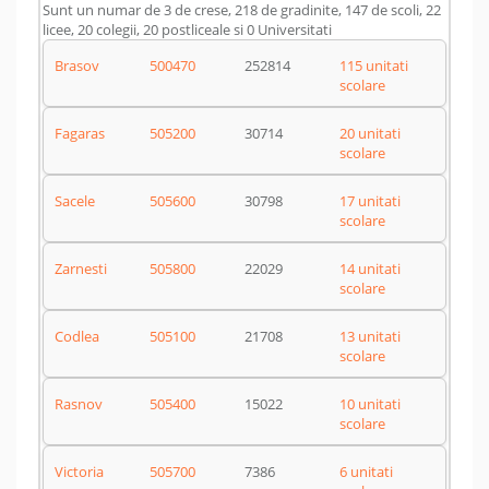
Sunt un numar de 3 de crese, 218 de gradinite, 147 de scoli, 22
licee, 20 colegii, 20 postliceale si 0 Universitati
Brasov
500470
252814
115 unitati
scolare
Fagaras
505200
30714
20 unitati
scolare
Sacele
505600
30798
17 unitati
scolare
Zarnesti
505800
22029
14 unitati
scolare
Codlea
505100
21708
13 unitati
scolare
Rasnov
505400
15022
10 unitati
scolare
Victoria
505700
7386
6 unitati