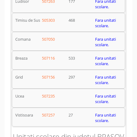
Ludisor
507263
177
Fara unitati
scolare.
Timisu de Sus
505303
468
Fara unitati
scolare.
Comana
507050
Fara unitati
scolare.
Breaza
507116
533
Fara unitati
scolare.
Grid
507156
297
Fara unitati
scolare.
Ucea
507235
Fara unitati
scolare.
Vistisoara
507257
27
Fara unitati
scolare.
Unitati scolare din judetul BRASOV