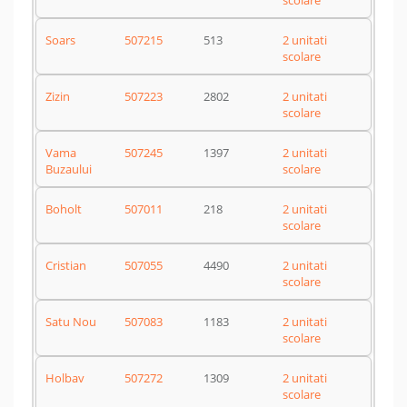
scolare
Soars
507215
513
2 unitati
scolare
Zizin
507223
2802
2 unitati
scolare
Vama
507245
1397
2 unitati
Buzaului
scolare
Boholt
507011
218
2 unitati
scolare
Cristian
507055
4490
2 unitati
scolare
Satu Nou
507083
1183
2 unitati
scolare
Holbav
507272
1309
2 unitati
scolare