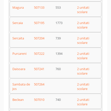
Magura
507133
553
2 unitati
scolare
Sercaia
507195
1773
2 unitati
scolare
Sercaita
507204
739
2 unitati
scolare
Purcareni
507222
1394
2 unitati
scolare
Daisoara
507241
760
2 unitati
scolare
Sambata de
507264
2 unitati
Jos
scolare
Beclean
507010
740
2 unitati
scolare