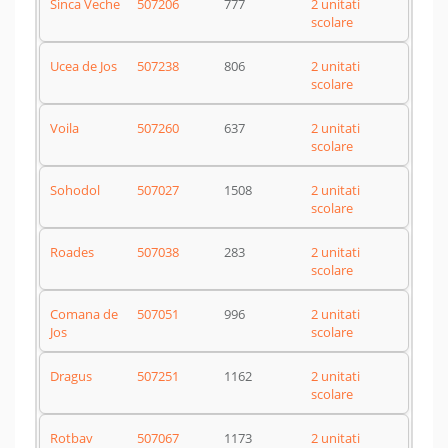
Sinca Veche
507206
777
2 unitati
scolare
Ucea de Jos
507238
806
2 unitati
scolare
Voila
507260
637
2 unitati
scolare
Sohodol
507027
1508
2 unitati
scolare
Roades
507038
283
2 unitati
scolare
Comana de
507051
996
2 unitati
Jos
scolare
Dragus
507251
1162
2 unitati
scolare
Rotbav
507067
1173
2 unitati