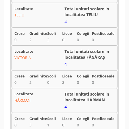
TELIU
4
0
2
2
0
0
0
VICTORIA
4
0
2
0
2
0
0
HĂRMAN
4
0
3
1
0
0
0