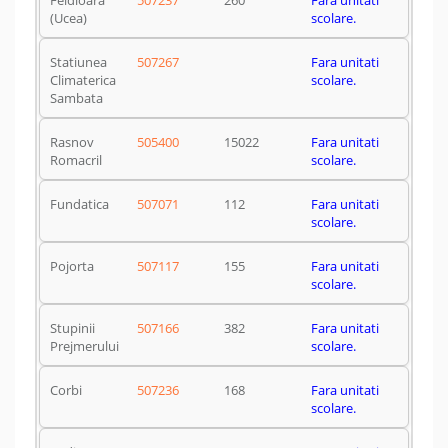
Feldioara
507237
260
Fara unitati
(Ucea)
scolare.
Statiunea
507267
Fara unitati
Climaterica
scolare.
Sambata
Rasnov
505400
15022
Fara unitati
Romacril
scolare.
Fundatica
507071
112
Fara unitati
scolare.
Pojorta
507117
155
Fara unitati
scolare.
Stupinii
507166
382
Fara unitati
Prejmerului
scolare.
Corbi
507236
168
Fara unitati
scolare.