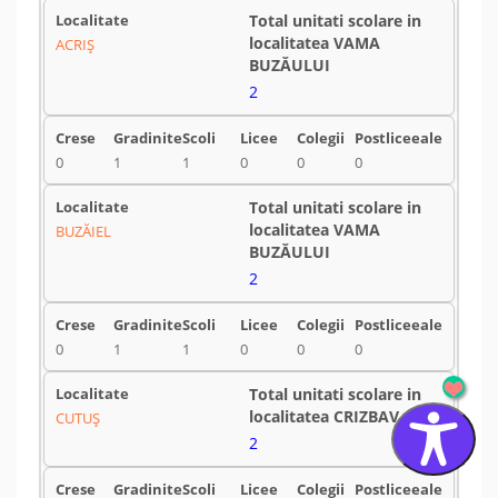
ACRIŞ
2
0
1
1
0
0
0
BUZĂIEL
2
0
1
1
0
0
0
CUTUŞ
2