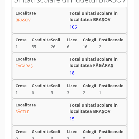
BRAŞOV
106
1
55
26
6
16
2
FĂGĂRAŞ
18
1
6
5
3
2
1
SĂCELE
15
0
9
3
3
0
0