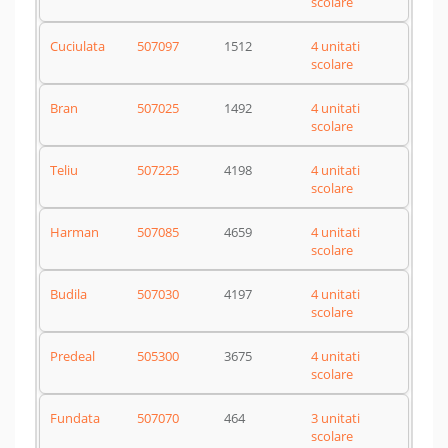
scolare
Cuciulata
507097
1512
4 unitati
scolare
Bran
507025
1492
4 unitati
scolare
Teliu
507225
4198
4 unitati
scolare
Harman
507085
4659
4 unitati
scolare
Budila
507030
4197
4 unitati
scolare
Predeal
505300
3675
4 unitati
scolare
Fundata
507070
464
3 unitati
scolare