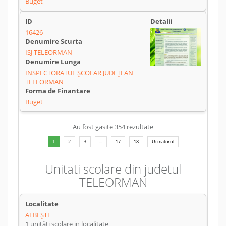
Buget
16426
ISJ TELEORMAN
INSPECTORATUL ȘCOLAR JUDEȚEAN
TELEORMAN
Buget
Au fost gasite 354 rezultate
1
2
3
...
17
18
Următorul
Unitati scolare din judetul
TELEORMAN
ALBEŞTI
1 unități scolare in localitate