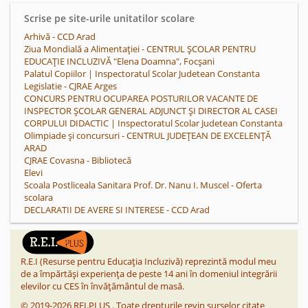
Scrise pe site-urile unitatilor scolare
Arhivă - CCD Arad
Ziua Mondială a Alimentației - CENTRUL ȘCOLAR PENTRU
EDUCAȚIE INCLUZIVĂ "Elena Doamna", Focșani
Palatul Copiilor | Inspectoratul Scolar Judetean Constanta
Legislatie - CJRAE Arges
CONCURS PENTRU OCUPAREA POSTURILOR VACANTE DE
INSPECTOR ȘCOLAR GENERAL ADJUNCT ȘI DIRECTOR AL CASEI
CORPULUI DIDACTIC | Inspectoratul Scolar Judetean Constanta
Olimpiade și concursuri - CENTRUL JUDEȚEAN DE EXCELENȚĂ
ARAD
CJRAE Covasna - Bibliotecă
Elevi
Scoala Postliceala Sanitara Prof. Dr. Nanu I. Muscel - Oferta
scolara
DECLARATII DE AVERE SI INTERESE - CCD Arad
R.E.I (Resurse pentru Educația Incluzivă) reprezintă modul meu
de a împărtăși experiența de peste 14 ani în domeniul integrării
elevilor cu CES în învățământul de masă.
©
2019-2026
REI.PLUS
.
Toate drepturile revin surselor citate