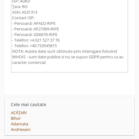
ISP: ADR3
Țara: RO
ASN: AS31313
Contact ISP:
- Persoană: APAD2-RIPE
- Persoană: AP27069-RIPE
- Persoană: GD6676-RIPE
- Telefon: +4 021 527 37 76
- Telefon: +40.733545815
NOTA: Aceste date sunt obtinute prin interogare folosind
WHOIS - sunt date publice si nu se supun GDPR pentru ca au
caracter comercial
Cele mai cautate
ACĂŢARI
Bihor
Adancata
Andrieseni