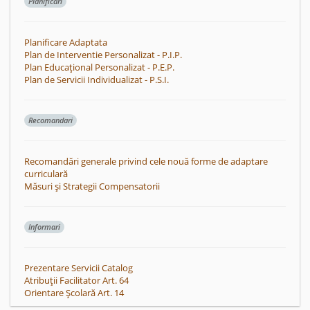
Planificari
Planificare Adaptata
Plan de Interventie Personalizat - P.I.P.
Plan Educațional Personalizat - P.E.P.
Plan de Servicii Individualizat - P.S.I.
Recomandari
Recomandări generale privind cele nouă forme de adaptare
curriculară
Măsuri și Strategii Compensatorii
Informari
Prezentare Servicii Catalog
Atribuții Facilitator Art. 64
Orientare Școlară Art. 14