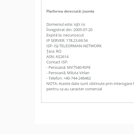
Platforma detectată: Joomla
Domeniul este: isjtr.ro
Înregistrat din: 2005-07-20
Expiră la: necunoscut
IP SERVER: 178.23.69.54
ISP: ISJ-TELEORMAN-NETWORK
Țara: RO
ASN: AS2614
Contact ISP:
- Persoană: MV7540-RIPE
- Persoană: Miluta Virlan
- Telefon: +40-744-246462
NOTA: Aceste date sunt obtinute prin interogare 
pentru ca au caracter comercial