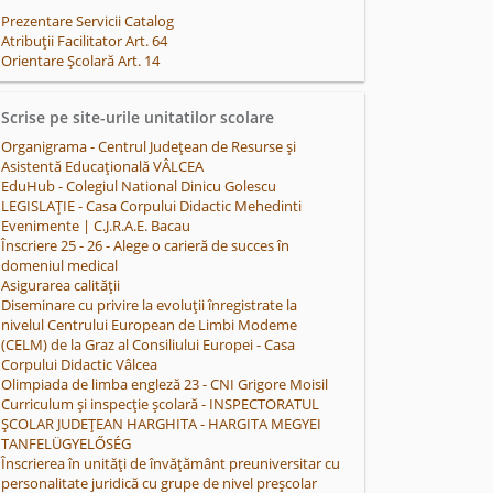
Prezentare Servicii Catalog
Atribuții Facilitator Art. 64
Orientare Școlară Art. 14
Scrise pe site-urile unitatilor scolare
Organigrama - Centrul Județean de Resurse și
Asistentă Educațională VÂLCEA
EduHub - Colegiul National Dinicu Golescu
LEGISLAȚIE - Casa Corpului Didactic Mehedinti
Evenimente | C.J.R.A.E. Bacau
Înscriere 25 - 26 - Alege o carieră de succes în
domeniul medical
Asigurarea calității
Diseminare cu privire la evoluţii înregistrate la
nivelul Centrului European de Limbi Modeme
(CELM) de la Graz al Consiliului Europei - Casa
Corpului Didactic Vâlcea
Olimpiada de limba engleză 23 - CNI Grigore Moisil
Curriculum și inspecție școlară - INSPECTORATUL
ȘCOLAR JUDEȚEAN HARGHITA - HARGITA MEGYEI
TANFELÜGYELŐSÉG
Înscrierea în unități de învățământ preuniversitar cu
personalitate juridică cu grupe de nivel preșcolar