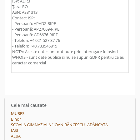
ISP: ADR3
Țara: RO
ASN: AS31313
Contact ISP:
- Persoană: APAD2-RIPE
- Persoană: AP27069-RIPE
- Persoană: GD6676-RIPE
- Telefon: +4 021 527 37 76
- Telefon: +40.733545815
NOTA: Aceste date sunt obtinute prin interogare folosind
WHOIS - sunt date publice si nu se supun GDPR pentru ca au
caracter comercial
Cele mai cautate
MURES
Bihor
ȘCOALA GIMNAZIALĂ "IOAN BĂNCESCU" ADÂNCATA
IASI
ALBA