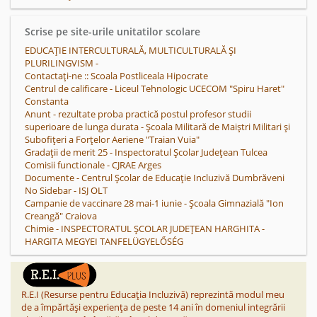
Scrise pe site-urile unitatilor scolare
EDUCAŢIE INTERCULTURALĂ, MULTICULTURALĂ ŞI
PLURILINGVISM -
Contactaţi-ne :: Scoala Postliceala Hipocrate
Centrul de calificare - Liceul Tehnologic UCECOM "Spiru Haret"
Constanta
Anunt - rezultate proba practică postul profesor studii
superioare de lunga durata - Școala Militară de Maiștri Militari și
Subofițeri a Forțelor Aeriene "Traian Vuia"
Gradații de merit 25 - Inspectoratul Școlar Județean Tulcea
Comisii functionale - CJRAE Arges
Documente - Centrul Școlar de Educație Incluzivă Dumbrăveni
No Sidebar - ISJ OLT
Campanie de vaccinare 28 mai-1 iunie - Școala Gimnazială "Ion
Creangă" Craiova
Chimie - INSPECTORATUL ȘCOLAR JUDEȚEAN HARGHITA -
HARGITA MEGYEI TANFELÜGYELŐSÉG
R.E.I (Resurse pentru Educația Incluzivă) reprezintă modul meu
de a împărtăși experiența de peste 14 ani în domeniul integrării