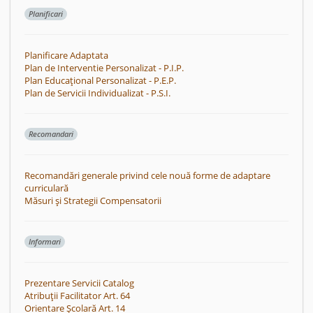
Planificari
Planificare Adaptata
Plan de Interventie Personalizat - P.I.P.
Plan Educațional Personalizat - P.E.P.
Plan de Servicii Individualizat - P.S.I.
Recomandari
Recomandări generale privind cele nouă forme de adaptare
curriculară
Măsuri și Strategii Compensatorii
Informari
Prezentare Servicii Catalog
Atribuții Facilitator Art. 64
Orientare Școlară Art. 14