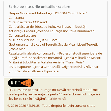
Scrise pe site-urile unitatilor scolare
Despre Noi - Liceul Tehnologic UCECOM "Spiru Haret"
Constanta
Cursuri avizate - CCD Arad
Centrul Scolar de Educatie Incluziva Brasov | Noutăţi
Activități - Centrul Școlar de Educație Incluzivă Dumbrăveni
Concursuri școlare
Misiune si viziune | C.J.R.A.E. Bacau
Gest umanitar al Liceului Teoretic Scoala Mea - Liceul Teoretic
Școala Mea
Rezultate finale ale concursurilor - Profesor studii superioare de
lungă durată, specialitatea mecanică - Școala Militară de Maiștri
Militari și Subofițeri a Forțelor Aeriene "Traian Vuia"
RAEI/ Rapoarte - Școala Gimnazială "Grigore Moisil" , Năvodari
Ştiri :: Scoala Postliceala Hipocrate
R.E.I (Resurse pentru Educația Incluzivă) reprezintă modul meu
de a împărtăși experiența de peste 14 ani în domeniul integrării
elevilor cu CES în învățământul de masă.
©
2019-2026
REI.PLUS
.
Toate drepturile revin surselor citate