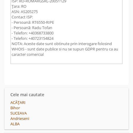
ISP: RO-ROMARGSRL-20051129
Țara: RO
ASN: AS205275
Contact ISP:
- Persoană: RT6550-RIPE
- Persoană: Radu Tofan
- Telefon: +40368733800
- Telefon: +40723154824
NOTA: Aceste date sunt obtinute prin interogare folosind
WHOIS - sunt date publice si nu se supun GDPR pentru ca au
caracter comercial
Cele mai cautate
ACĂŢARI
Bihor
SUCEAVA
Andrieseni
ALBA