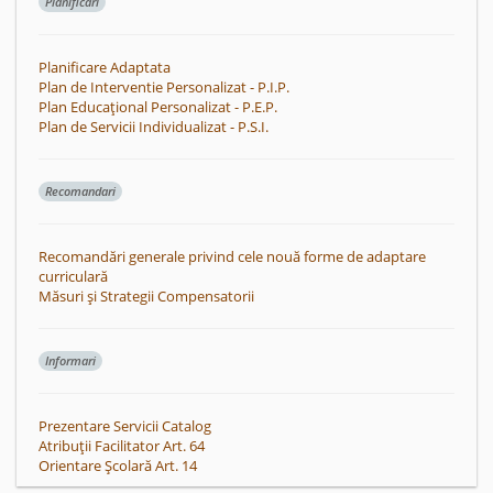
Planificari
Planificare Adaptata
Plan de Interventie Personalizat - P.I.P.
Plan Educațional Personalizat - P.E.P.
Plan de Servicii Individualizat - P.S.I.
Recomandari
Recomandări generale privind cele nouă forme de adaptare
curriculară
Măsuri și Strategii Compensatorii
Informari
Prezentare Servicii Catalog
Atribuții Facilitator Art. 64
Orientare Școlară Art. 14