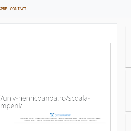
SPRE
CONTACT
://univ-henricoanda.ro/scoala-
ampeni/