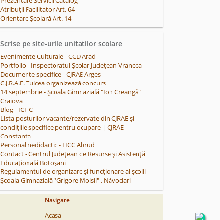
Prezentare Servicii Catalog
Atribuții Facilitator Art. 64
Orientare Școlară Art. 14
Scrise pe site-urile unitatilor scolare
Evenimente Culturale - CCD Arad
Portfolio - Inspectoratul Școlar Județean Vrancea
Documente specifice - CJRAE Arges
C.J.R.A.E. Tulcea organizează concurs
14 septembrie - Școala Gimnazială "Ion Creangă"
Craiova
Blog - ICHC
Lista posturilor vacante/rezervate din CJRAE și
condițiile specifice pentru ocupare | CJRAE
Constanta
Personal nedidactic - HCC Abrud
Contact - Centrul Județean de Resurse și Asistență
Educațională Botoșani
Regulamentul de organizare și funcționare al școlii -
Școala Gimnazială "Grigore Moisil" , Năvodari
Navigare
Acasa