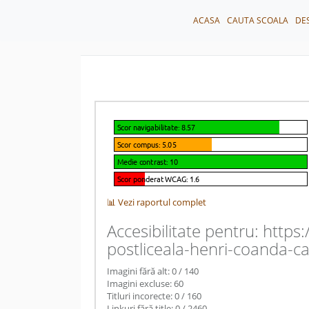
ACASA
CAUTA SCOALA
DE
📊 Vezi raportul complet
Accesibilitate pentru: https
postliceala-henri-coanda-c
Imagini fără alt: 0 / 140
Imagini excluse: 60
Titluri incorecte: 0 / 160
Linkuri fără title: 0 / 2460