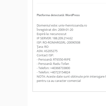
Platforma detectată: WordPress
Domeniul este: univ-henricoanda.ro
Înregistrat din: 2009-01-20
Expiră la: necunoscut
IP SERVER: 188.209.214.62
ISP: RO-ROMARGSRL-20090508
Țara: RO
ASN: AS205275
Contact ISP:
- Persoană: RT6550-RIPE
- Persoană: Radu Tofan
- Telefon: +40368733800
- Telefon: +40723154824
NOTA: Aceste date sunt obtinute prin interogare 
pentru ca au caracter comercial