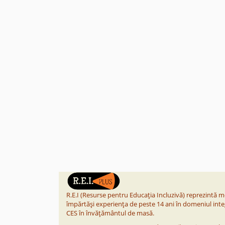
R.E.I (Resurse pentru Educația Incluzivă) reprezintă
împărtăși experiența de peste 14 ani în domeniul integ
CES în învățământul de masă.