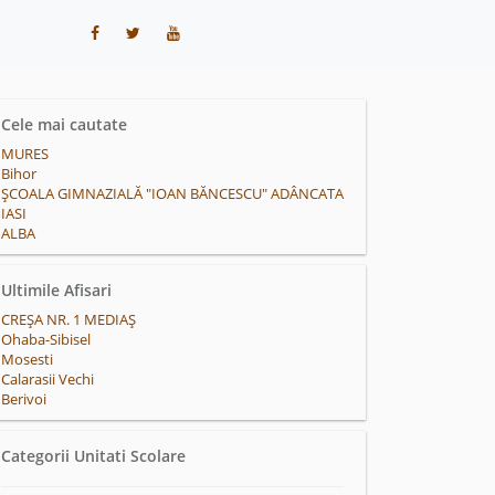
Cele mai cautate
MURES
Bihor
ȘCOALA GIMNAZIALĂ "IOAN BĂNCESCU" ADÂNCATA
IASI
ALBA
Ultimile Afisari
CREȘA NR. 1 MEDIAȘ
Ohaba-Sibisel
Mosesti
Calarasii Vechi
Berivoi
Categorii Unitati Scolare