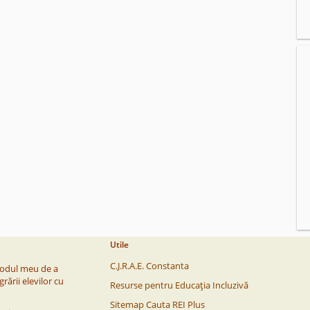
Utile
C.J.R.A.E. Constanta
 modul meu de a
rării elevilor cu
Resurse pentru Educația Incluzivă
Sitemap Cauta REI Plus