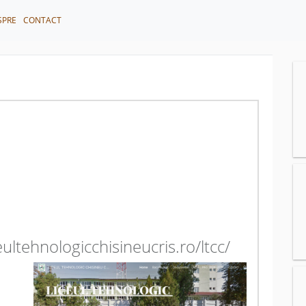
SPRE
CONTACT
eultehnologicchisineucris.ro/ltcc/