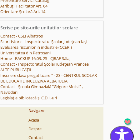
Prezentare Servicii Catalog
Atribuții Facilitator Art. 64
Orientare Școlară Art. 14
Scrise pe site-urile unitatilor scolare
Contact - CSEI Albatros
Scurt istoric - Inspectoratul Școlar Județean Iași
Evaluarea riscurilor în industrie (CCERI) |
Universitatea din Petroșani
Home - BACKUP 16.03. 25 - CJRAE Sălaj
Contact - Inspectoratul Școlar Județean Vrancea
ALTE PUBLICAȚII -
Inscriere clasa pregatitoare " - 23 - CENTRUL SCOLAR
DE EDUCATIE INCLUZIVA ALBA IULIA
Contact - Școala Gimnazială "Grigore Moisil" ,
Năvodari
Legislație bibliotecă și C.D.I.-uri
Navigare
Acasa
Despre
Contact