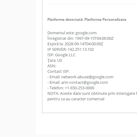
Platforma detectată: Platforma Personalizata
Domeniul este: google.com
Înregistrat din: 1997-09-15T04:00:00Z
Expiră la: 2028-09-14T04:00:00Z
IP SERVER: 142.251.13.102
ISP: Google LLC
Țara: US
ASN:
Contact ISP:
- Email: network-abuse@google.com
- Email: arin-contact@google.com
- Telefon: +1-650-253-0000
NOTA: Aceste date sunt obtinute prin interogare 
pentru ca au caracter comercial