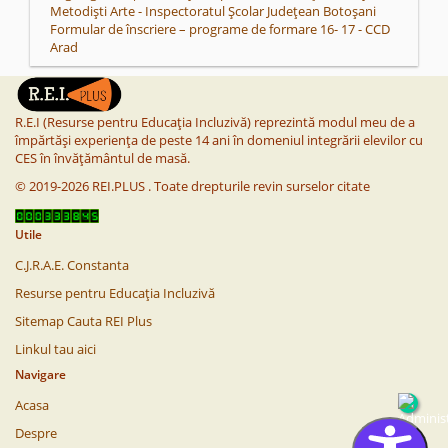
Metodiști Arte - Inspectoratul Școlar Județean Botoșani
Formular de înscriere – programe de formare 16- 17 - CCD
Arad
R.E.I (Resurse pentru Educația Incluzivă) reprezintă modul meu de a
împărtăși experiența de peste 14 ani în domeniul integrării elevilor cu
CES în învățământul de masă.
©
2019-2026
REI.PLUS
.
Toate drepturile revin surselor citate
Utile
C.J.R.A.E. Constanta
Resurse pentru Educația Incluzivă
Sitemap Cauta REI Plus
Linkul tau aici
Navigare
Acasa
Despre