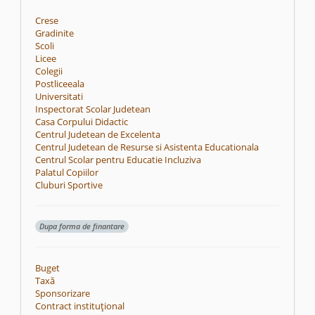
Crese
Gradinite
Scoli
Licee
Colegii
Postliceeala
Universitati
Inspectorat Scolar Judetean
Casa Corpului Didactic
Centrul Judetean de Excelenta
Centrul Judetean de Resurse si Asistenta Educationala
Centrul Scolar pentru Educatie Incluziva
Palatul Copiilor
Cluburi Sportive
Dupa forma de finantare
Buget
Taxă
Sponsorizare
Contract instituțional