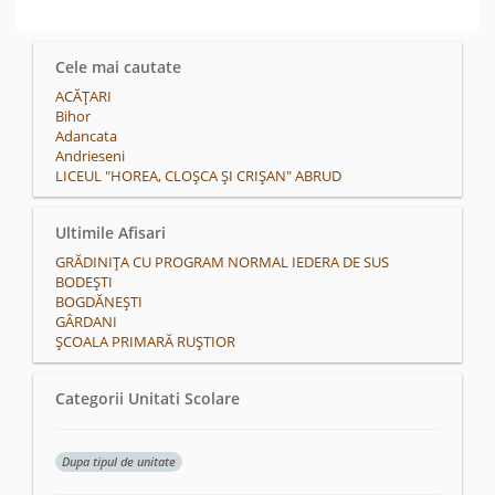
Cele mai cautate
ACĂŢARI
Bihor
Adancata
Andrieseni
LICEUL "HOREA, CLOȘCA ȘI CRIȘAN" ABRUD
Ultimile Afisari
GRĂDINIȚA CU PROGRAM NORMAL IEDERA DE SUS
BODEŞTI
BOGDĂNEŞTI
GÂRDANI
ȘCOALA PRIMARĂ RUȘTIOR
Categorii Unitati Scolare
Dupa tipul de unitate