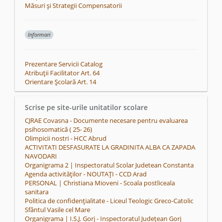
Măsuri și Strategii Compensatorii
Informari
Prezentare Servicii Catalog
Atribuții Facilitator Art. 64
Orientare Școlară Art. 14
Scrise pe site-urile unitatilor scolare
CJRAE Covasna - Documente necesare pentru evaluarea
psihosomatică ( 25- 26)
Olimpicii nostri - HCC Abrud
ACTIVITATI DESFASURATE LA GRADINITA ALBA CA ZAPADA
NAVODARI
Organigrama 2 | Inspectoratul Scolar Judetean Constanta
Agenda activităților - NOUTAȚI - CCD Arad
PERSONAL | Christiana Mioveni - Scoala postliceala
sanitara
Politica de confidențialitate - Liceul Teologic Greco-Catolic
Sfântul Vasile cel Mare
Organigrama | I.S.J. Gorj - Inspectoratul Județean Gorj